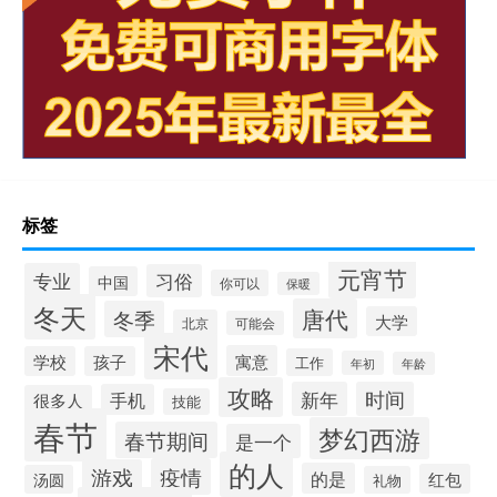
标签
元宵节
专业
习俗
中国
你可以
保暖
冬天
唐代
冬季
大学
北京
可能会
宋代
寓意
学校
孩子
工作
年初
年龄
攻略
新年
时间
手机
很多人
技能
春节
梦幻西游
春节期间
是一个
的人
疫情
游戏
的是
红包
汤圆
礼物