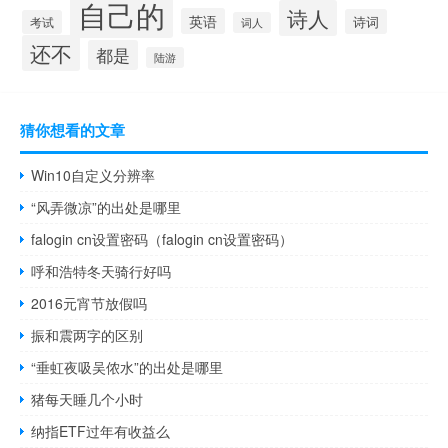
自己的
诗人
英语
诗词
考试
词人
还不
都是
陆游
猜你想看的文章
Win10自定义分辨率
“风弄微凉”的出处是哪里
falogin cn设置密码（falogin cn设置密码）
呼和浩特冬天骑行好吗
2016元宵节放假吗
振和震两字的区别
“垂虹夜吸吴侬水”的出处是哪里
猪每天睡几个小时
纳指ETF过年有收益么