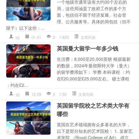
一个地级市通常设有大约30个左右的
局，这些局涵盖了政府工作的多个方
面，包括但不限于经济发展、社会管
理、公共服务等。具体的局包括（但不
限于）以下这些：...
yg
01-01
0
820
文章列表
英国曼大留学一年多少钱
生活费：8,000至20,000英镑 根据最新
的数据，2024年曼彻斯特大学（曼大）
的留学费用如下： 学费 本科课程 ：约
在£20,000至£25,000左右。 硕士课程
：约在£2...
yg
12-29
0
90
文章列表
英国留学院校之艺术类大学有
哪些
英国在艺术领域拥有众多著名的大学，
以下是部分知名的艺术院校： 1. 皇家艺
术学院 （Royal College of Art） 成立