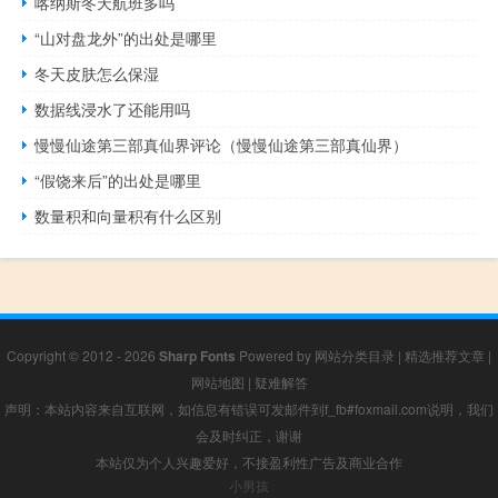
喀纳斯冬天航班多吗
“山对盘龙外”的出处是哪里
冬天皮肤怎么保湿
数据线浸水了还能用吗
慢慢仙途第三部真仙界评论（慢慢仙途第三部真仙界）
“假饶来后”的出处是哪里
数量积和向量积有什么区别
Copyright © 2012 - 2026
Sharp Fonts
Powered by
网站分类目录
|
精选推荐文章
|
网站地图
|
疑难解答
声明：本站内容来自互联网，如信息有错误可发邮件到f_fb#foxmail.com说明，我们
会及时纠正，谢谢
本站仅为个人兴趣爱好，不接盈利性广告及商业合作
小男孩