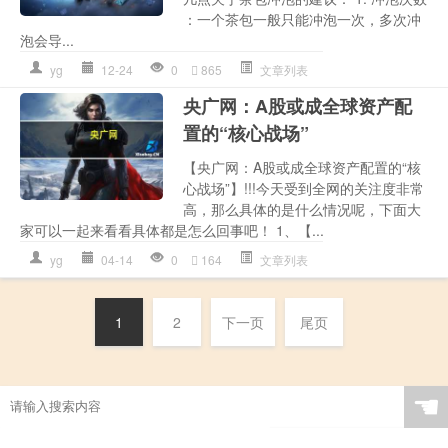
：一个茶包一般只能冲泡一次，多次冲
泡会导...
yg
12-24
0
865
文章列表
央广网：A股或成全球资产配
置的“核心战场”
【央广网：A股或成全球资产配置的“核
心战场”】!!!今天受到全网的关注度非常
高，那么具体的是什么情况呢，下面大
家可以一起来看看具体都是怎么回事吧！ 1、【...
yg
04-14
0
164
文章列表
1
2
下一页
尾页
☚