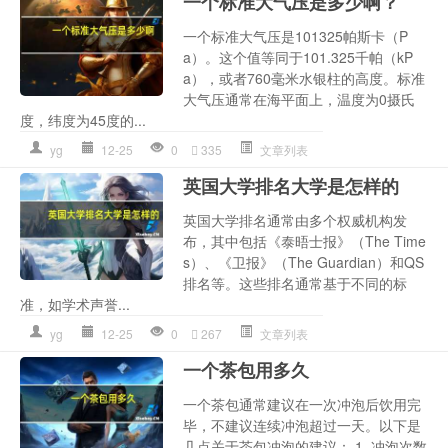
一个标准大气压是多少啊？
一个标准大气压是101325帕斯卡（P
a）。这个值等同于101.325千帕（kP
a），或者760毫米水银柱的高度。标准
大气压通常在海平面上，温度为0摄氏
度，纬度为45度的...
yg
12-25
0
335
文章列表
英国大学排名大学是怎样的
英国大学排名通常由多个权威机构发
布，其中包括《泰晤士报》（The Time
s）、《卫报》（The Guardian）和QS
排名等。这些排名通常基于不同的标
准，如学术声誉...
yg
12-25
0
267
文章列表
一个茶包用多久
一个茶包通常建议在一次冲泡后饮用完
毕，不建议连续冲泡超过一天。以下是
几点关于茶包冲泡的建议： 1. 冲泡次数