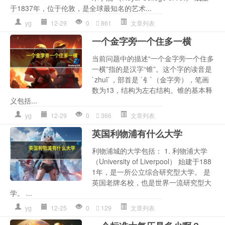
于1837年，位于伦敦，是全球最知名的艺术...
yg
12-29
0
861
文章列表
一个金字旁一个住多一横
当前问题中的描述“一个金字旁一个住多
一横”指的是汉字“锥”。这个字的读音是
`zhuī`，部首是 `钅`（金字旁），笔画
数为13，结构为左右结构。锥的基本释
义包括...
yg
12-29
0
366
文章列表
英国利物浦有什么大学
利物浦城的大学包括： 1. 利物浦大学
（University of Liverpool） 始建于188
1年，是一所公立综合研究型大学。 是
英国老牌名校，也是世界一流研究型大
学。 ...
yg
12-25
0
129
文章列表