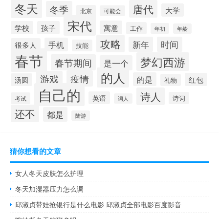
冬天
唐代
冬季
大学
北京
可能会
宋代
寓意
学校
孩子
工作
年初
年龄
攻略
新年
时间
手机
很多人
技能
春节
梦幻西游
春节期间
是一个
的人
疫情
游戏
的是
红包
汤圆
礼物
自己的
诗人
英语
诗词
考试
词人
还不
都是
陆游
猜你想看的文章
女人冬天皮肤怎么护理
冬天加湿器压力怎么调
邱淑贞带娃抢银行是什么电影 邱淑贞全部电影百度影音