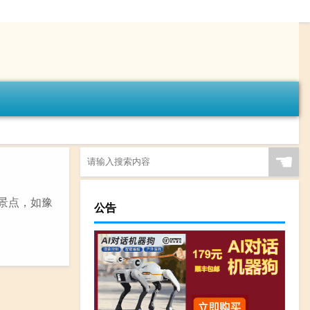
☚
景点，如豫
公告