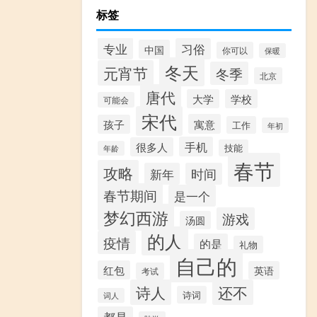
标签
专业
习俗
中国
你可以
保暖
冬天
元宵节
冬季
北京
唐代
大学
学校
可能会
宋代
寓意
孩子
工作
年初
手机
很多人
技能
年龄
春节
攻略
新年
时间
春节期间
是一个
梦幻西游
游戏
汤圆
的人
疫情
的是
礼物
自己的
红包
英语
考试
诗人
还不
诗词
词人