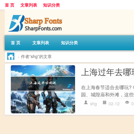
首 页
文章列表
知识分类
首 页
文章列表
知识分类
>
作者“shg”的文章
上海过年去哪
在上海春节适合去哪玩?
园、城隍庙和外滩，这些
shg
02-12
0