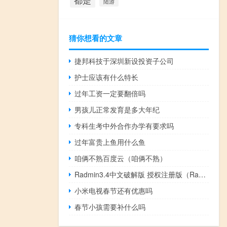
都是
陆游
猜你想看的文章
捷邦科技于深圳新设投资子公司
护士应该有什么特长
过年工资一定要翻倍吗
男孩儿正常发育是多大年纪
专科生考中外合作办学有要求吗
过年富贵上鱼用什么鱼
咱俩不熟百度云（咱俩不熟）
Radmin3.4中文破解版 授权注册版（Radmin3.4中文破解版 授权注册版功能简介）
小米电视春节还有优惠吗
春节小孩需要补什么吗