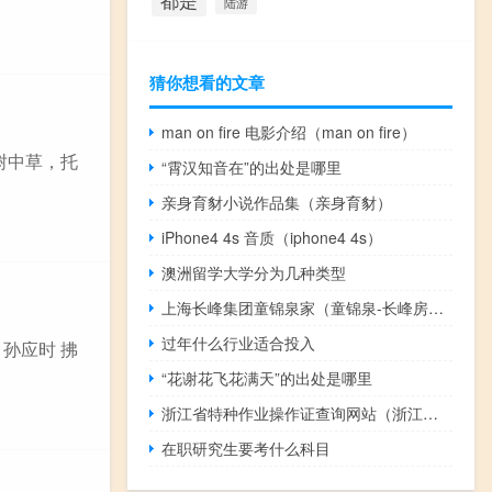
都是
陆游
猜你想看的文章
man on fire 电影介绍（man on fire）
青树中草，托
“霄汉知音在”的出处是哪里
亲身育豺小说作品集（亲身育豺）
iPhone4 4s 音质（iphone4 4s）
澳洲留学大学分为几种类型
上海长峰集团童锦泉家（童锦泉-长峰房地产开发有限公司董事长介绍）
过年什么行业适合投入
 孙应时 拂
“花谢花飞花满天”的出处是哪里
浙江省特种作业操作证查询网站（浙江省特种作业操作证查询）
在职研究生要考什么科目