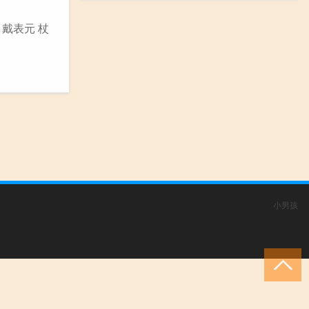
 戴表元 杖
小男孩