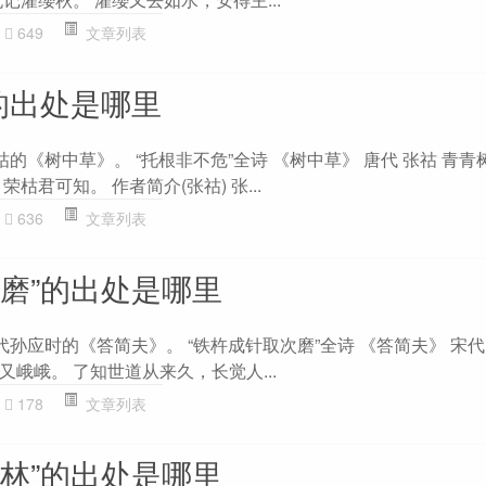
649
文章列表
的出处是哪里
祜的《树中草》。 “托根非不危”全诗 《树中草》 唐代 张祜 青
枯君可知。 作者简介(张祜) 张...
636
文章列表
次磨”的出处是哪里
代孙应时的《答简夫》。 “铁杵成针取次磨”全诗 《答简夫》 宋代
峨峨。 了知世道从来久，长觉人...
178
文章列表
山林”的出处是哪里