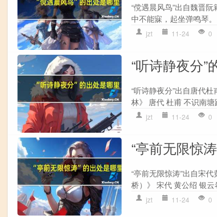
“傥遇晨风鸟”出自魏晋阮
中不能寐，起坐弹鸣琴。 
jzt
11-24
0
“听诗静夜分”
“听诗静夜分”出自唐代杜
林》 唐代 杜甫 不识南塘
jzt
11-24
0
“亭前无限惊涛
“亭前无限惊涛”出自宋代
桥）》 宋代 黄公绍 银云
jzt
11-24
0