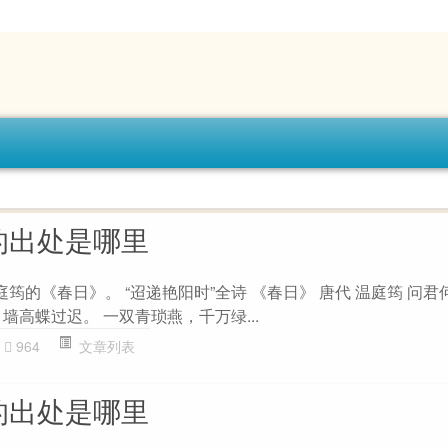
的出处是哪里
庭筠的《春日》。 “迢递艳阳时”全诗 《春日》 唐代 温庭筠 问
墙高蝶过迟。 一双青琐燕，千万绿...
964
文章列表
的出处是哪里