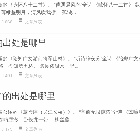
籍的《咏怀八十二首》。 “傥遇晨风鸟”全诗 《咏怀八十二首》 魏
薄帷鉴明月，清风吹我襟。 孤鸿...
868
文章列表
的出处是哪里
甫的《陪郑广文游何将军山林》。 “听诗静夜分”全诗 《陪郑广
路，今知第五桥。 名园依绿水，野...
491
文章列表
”的出处是哪里
黄公绍的《莺啼序（吴江长桥）》。 “亭前无限惊涛”全诗 《莺
卷晴缥渺，卧长龙一带。 柳丝蘸、...
179
文章列表