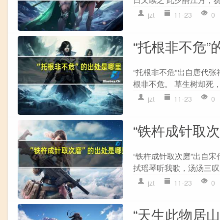
jzt
11-23
0
“托根非不危”
“托根非不危”出自唐代张
根非不危。 草生树却死，荣
jzt
11-23
0
“铁杵成针取
“铁杵成针取次磨”出自宋
拭瑶琴听我歌，汤汤三叹又
jzt
11-23
0
“天生此物居