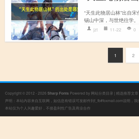
“天生此物居山林”出自宋
锡山中深，与世绝往学。 
jzt
11-22
0
1
2
Copyright © 2012 - 2026
Sharp Fonts
Powered by
网站分类目录
|
精选推荐文章
声明：本站内容来自互联网，如信息有错误可发邮件到f_fb#foxmail.com说明
本站仅为个人兴趣爱好，不接盈利性广告及商业合作