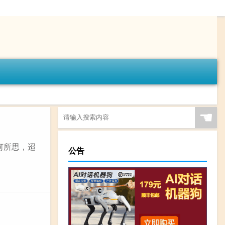
☚
君何所思，迢
公告