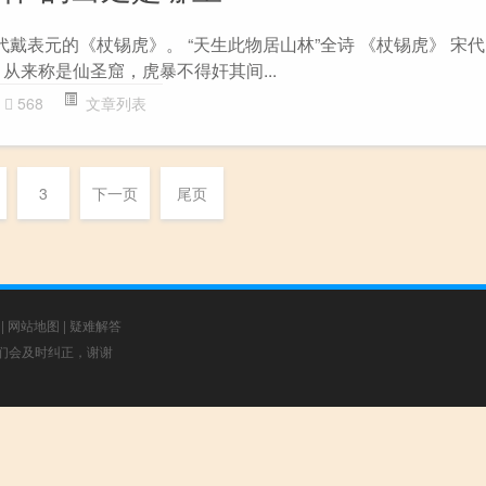
代戴表元的《杖锡虎》。 “天生此物居山林”全诗 《杖锡虎》 宋代
从来称是仙圣窟，虎暴不得奸其间...
568
文章列表
3
下一页
尾页
|
网站地图
|
疑难解答
，我们会及时纠正，谢谢