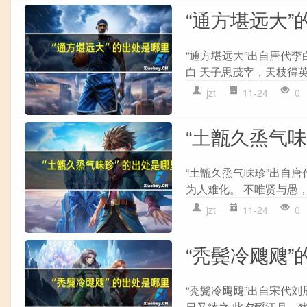
“通方堪远大”
“通方堪远大”出自唐代李
白 天子思茂宰，天枝得英
jzt
11-24
0
“土甑久烝气
“土甑久烝气味珍”出自唐
为人难化。 不唯贤与愚，
jzt
11-24
0
“秃鬓冷飕飕”
“秃鬓冷飕飕”出自宋代刘
日又续之 此夕酹江月，犹