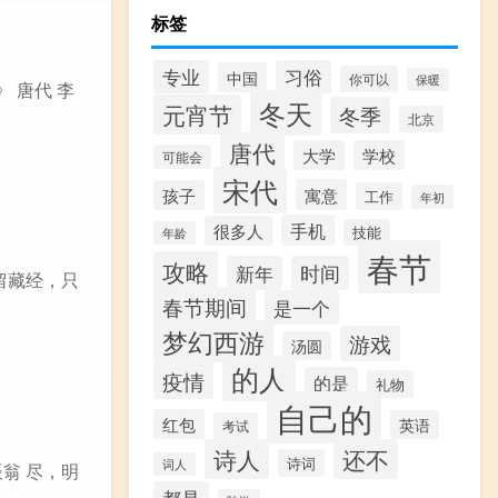
标签
专业
习俗
中国
你可以
保暖
 唐代 李
冬天
元宵节
冬季
北京
唐代
大学
学校
可能会
宋代
寓意
孩子
工作
年初
手机
很多人
技能
年龄
春节
攻略
新年
时间
佛留藏经，只
春节期间
是一个
梦幻西游
游戏
汤圆
的人
疫情
的是
礼物
自己的
红包
英语
考试
诗人
还不
诗词
词人
辰翁 尽，明