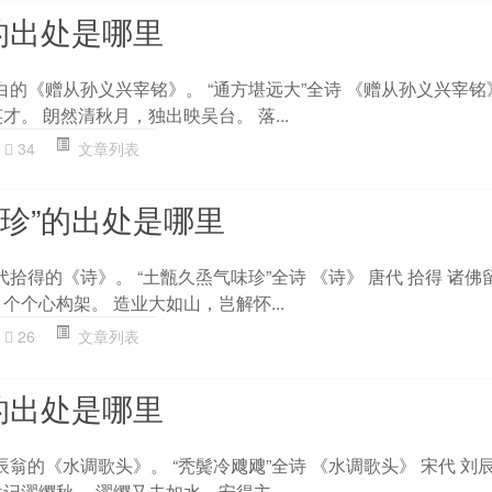
的出处是哪里
白的《赠从孙义兴宰铭》。 “通方堪远大”全诗 《赠从孙义兴宰铭》
才。 朗然清秋月，独出映吴台。 落...
34
文章列表
味珍”的出处是哪里
代拾得的《诗》。 “土甑久烝气味珍”全诗 《诗》 唐代 拾得 诸
个个心构架。 造业大如山，岂解怀...
26
文章列表
的出处是哪里
辰翁的《水调歌头》。 “秃鬓冷飕飕”全诗 《水调歌头》 宋代 刘
记濯缨秋。 濯缨又去如水，安得主...