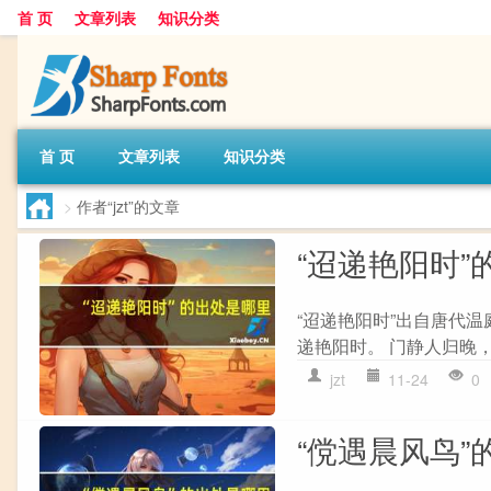
首 页
文章列表
知识分类
首 页
文章列表
知识分类
>
作者“jzt”的文章
“迢递艳阳时”
“迢递艳阳时”出自唐代温
递艳阳时。 门静人归晚，
jzt
11-24
0
“傥遇晨风鸟”