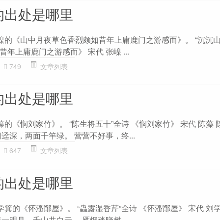
的出处是哪里
张嵲的《山中月夜草色香烈颇如昔年上庸鹿门之游感而》。 “沉沉山
年上庸鹿门之游感而》 宋代 张嵲 ...
749
文章列表
的出处是哪里
藻的《悯刘家竹》。 “陈生将五十”全诗 《悯刘家竹》 宋代 陈藻 
迳深，两面千竿绿。 营营不好事，终...
647
文章列表
的出处是哪里
学箕的《怀潘鄮屋》。 “蟲露湿香芹”全诗 《怀潘鄮屋》 宋代 刘
一明月，千山共白云。 雁烟迷晓树...