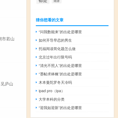
都是
陆游
猜你想看的文章
“问我数能来”的出处是哪里
朝市若山
如何开导早恋的男生
托福阅读简化题怎么做
北京过年出行限号吗
“清光不照人”的出处是哪里
“墨帖求林檎”的出处是哪里
木本曼陀罗冬天冷吗
要见庐山
ipad pro（ipa）
大学本科的分类
“迎我如迎新”的出处是哪里