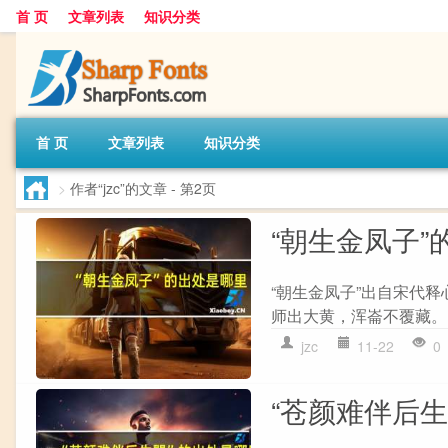
首 页
文章列表
知识分类
首 页
文章列表
知识分类
>
作者“jzc”的文章
- 第2页
“朝生金凤子”
“朝生金凤子”出自宋代释
师出大黄，浑崙不覆藏。 
jzc
11-22
0
“苍颜难伴后