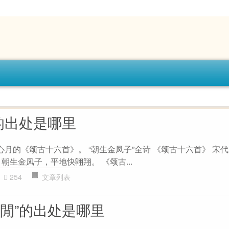
的出处是哪里
心月的《颂古十六首》。 “朝生金凤子”全诗 《颂古十六首》 宋代
朝生金凤子，平地快翶翔。 《颂古...
254
文章列表
生閒”的出处是哪里