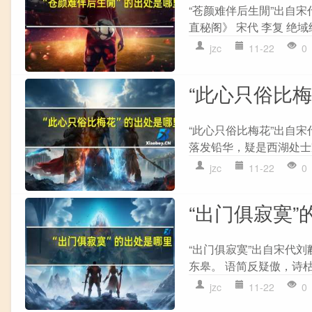
“苍颜难伴后生閒”出自宋
直秘阁》 宋代 李复 绝域
jzc
11-22
0
“此心只俗比
“此心只俗比梅花”出自宋
落发铅华，疑是西湖处士家
jzc
11-22
0
“出门俱寂寞”
“出门俱寂寞”出自宋代刘
东皋。 语简反疑傲，诗枯
jzc
11-22
0