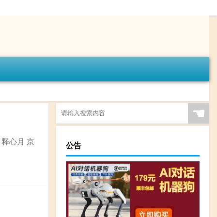
☚
 释心月 京
公告