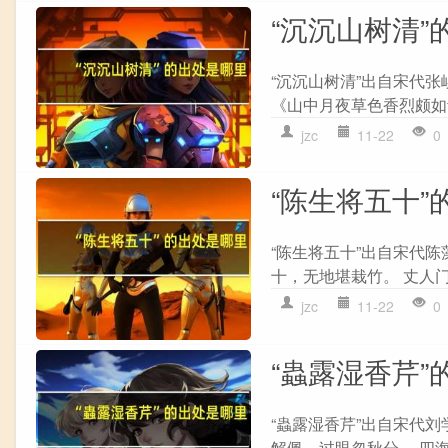
“沉沉山树清”
“沉沉山树清”出自宋代
《山中月夜草色香烈颇如昔
jzc
11-22
0
“陈生将五十”
“陈生将五十”出自宋代陈
十，无地堪栽竹。 丈人门
jzc
11-22
0
“蟲露湿香芹”
“蟲露湿香芹”出自宋代刘
解佩，过眼忽秋分。 四海