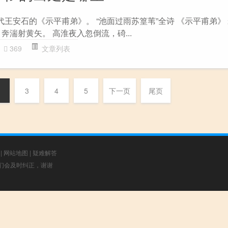
代王安石的《示平甫弟》。 “池面过雨苏篁苇”全诗 《示平甫弟》 
奔湍射黄矢。 高淮夜入忽倒流，碕...
369
文章列表
3
4
5
下一页
尾页
|
网站地图
|
疑难解答
，我们会及时纠正，谢谢