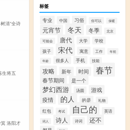
标签
专业
习俗
中国
你可以
保暖
树清”全诗
冬天
元宵节
冬季
北京
唐代
大学
学校
可能会
宋代
寓意
孩子
工作
年初
手机
很多人
技能
年龄
春节
攻略
新年
时间
陈生将五
春节期间
是一个
梦幻西游
游戏
汤圆
的人
疫情
的是
礼物
自己的
红包
英语
考试
诗人
还不
诗词
词人
学箕 洛阳才