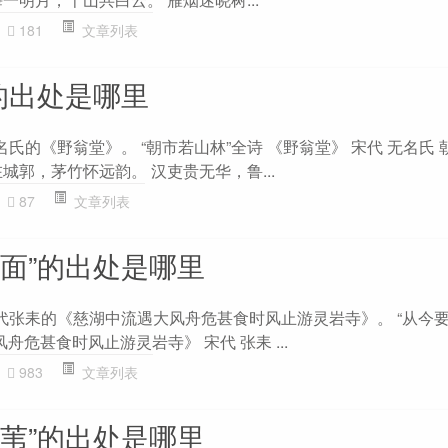
181
文章列表
的出处是哪里
名氏的《野翁堂》。 “朝市若山林”全诗 《野翁堂》 宋代 无名氏 
城郭，茅竹怀远韵。 汉吏贵无华，鲁...
87
文章列表
山面”的出处是哪里
宋代张耒的《慈湖中流遇大风舟危甚食时风止游灵岩寺》。 “从今
舟危甚食时风止游灵岩寺》 宋代 张耒 ...
983
文章列表
篁苇”的出处是哪里