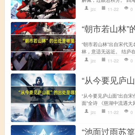
jzc
11-22
0
“朝市若山林”
“朝市若山林”出自宋代无
林，意适无远近。 结庐在
jzc
11-22
0
“从今要见庐
“从今要见庐山面”出自
面”全诗 《慈湖中流遇大风
jzc
11-22
0
“池面过雨苏