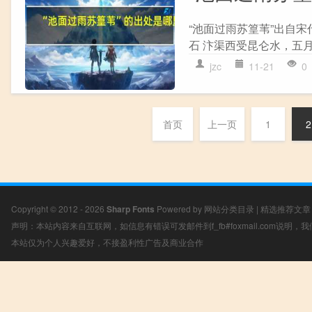
“池面过雨苏篁苇”出自宋
石 汴渠西受昆仑水，五月
jzc
11-21
0
首页
上一页
1
2
Copyright © 2012 - 2026
Sharp Fonts
Powered by
网站分类目录
|
精选推荐文章
声明：本站内容来自互联网，如信息有错误可发邮件到f_fb#foxmail.com说明
本站仅为个人兴趣爱好，不接盈利性广告及商业合作