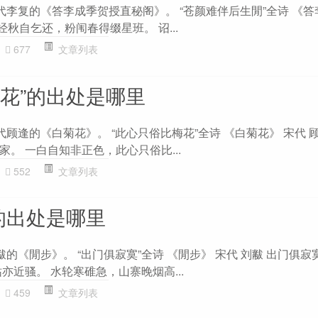
代李复的《答李成季贺授直秘阁》。 “苍颜难伴后生閒”全诗 《
经秋自乞还，粉闱春得缀星班。 诏...
677
文章列表
梅花”的出处是哪里
代顾逢的《白菊花》。 “此心只俗比梅花”全诗 《白菊花》 宋代 
。 一白自知非正色，此心只俗比...
552
文章列表
的出处是哪里
黻的《閒步》。 “出门俱寂寞”全诗 《閒步》 宋代 刘黻 出门俱
亦近骚。 水轮寒碓急，山寨晚烟高...
459
文章列表