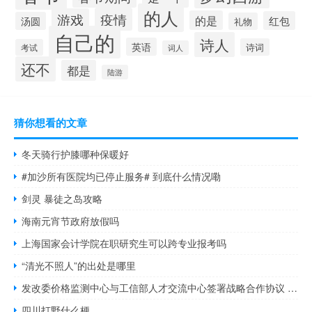
的人
疫情
游戏
的是
红包
汤圆
礼物
自己的
诗人
英语
诗词
考试
词人
还不
都是
陆游
猜你想看的文章
冬天骑行护膝哪种保暖好
#加沙所有医院均已停止服务# 到底什么情况嘞
剑灵 暴徒之岛攻略
海南元宵节政府放假吗
上海国家会计学院在职研究生可以跨专业报考吗
“清光不照人”的出处是哪里
发改委价格监测中心与工信部人才交流中心签署战略合作协议 共建数据要素价格和数据资产评估计价人才体系
四川打野什么梗