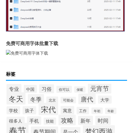
免费可商用字体批量下载
标签
元宵节
专业
习俗
中国
你可以
保暖
冬天
唐代
冬季
大学
北京
可能会
宋代
寓意
学校
孩子
工作
年初
年龄
攻略
新年
时间
手机
很多人
技能
春节
梦幻西游
春节期间
是一个