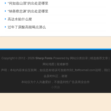
“何如兹山溜”的出处是哪里
“纳善察忠谏”的出处是哪里
高达水贴什么梗
过年了尿酸高能喝点酒么
Copyright © 2012 - 2026
Sharp Fonts
Powered by
网站分类目录
|
精选推荐文章
|
网站地图
|
疑难解答
声明：本站内容来自互联网，如信息有错误可发邮件到f_fb#foxmail.com说明，我们
会及时纠正，谢谢
本站仅为个人兴趣爱好，不接盈利性广告及商业合作
小男孩