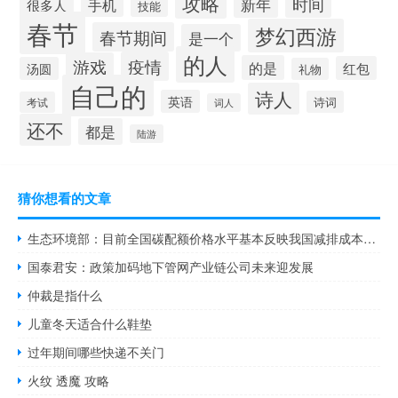
攻略
新年
时间
手机
很多人
技能
春节
梦幻西游
春节期间
是一个
的人
疫情
游戏
的是
红包
汤圆
礼物
自己的
诗人
英语
诗词
考试
词人
还不
都是
陆游
猜你想看的文章
生态环境部：目前全国碳配额价格水平基本反映我国减排成本符合中国当前实际
国泰君安：政策加码地下管网产业链公司未来迎发展
仲裁是指什么
儿童冬天适合什么鞋垫
过年期间哪些快递不关门
火纹 透魔 攻略