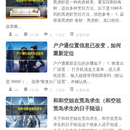
黑虎虾是一种肉质鲜美、紧实Q弹的海
鲜，适合多种烹饪方法。以下是10种不
同的黑虎虾烹饪方法，供您参考： 1. 蒜
蓉蒸黑虎虾 食材：黑虎虾、龙口粉丝、
蒜蓉酱...
hh
01-09
0
222
文章列表
户户通位置信息已改变，如何
重新定位
户户通重新定位的步骤如下： 1. 恢复出
厂设置 ： 打开机顶盒主菜单，进入系
统设置。 输入超级管理权限密码（默认
是`9999`）。 选择“恢复出厂设置”，并确认执...
hh
12-30
0
832
文章列表
和和空姐在荒岛求生（和空祖
荒岛求生的日子陆远）
关于和和空姐在荒岛求生，和空祖荒岛
求生的日子陆远这个很多人还不知道，