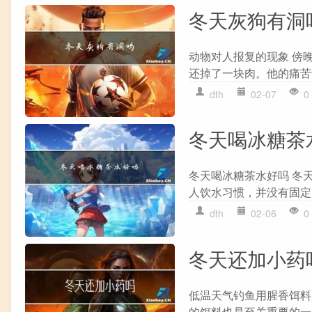
冬天灰狗有洞
动物对人报复的现象 傍
还掉了一块肉。他的痛苦
dth
02-07
0
冬天喝冰糖茶
冬天喝冰糖茶水好吗 冬
人饮水习惯，并没有固定
dth
02-06
0
冬天还加小药
低温天气钓鱼用腥香饵料
的饵料也是至关重要的一