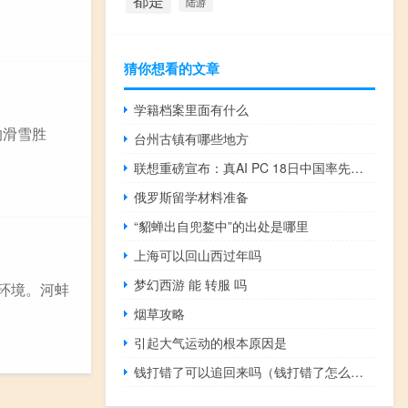
都是
陆游
猜你想看的文章
学籍档案里面有什么
的滑雪胜
台州古镇有哪些地方
联想重磅宣布：真AI PC 18日中国率先面世、五大创新特性
俄罗斯留学材料准备
“貂蝉出自兜鍪中”的出处是哪里
上海可以回山西过年吗
梦幻西游 能 转服 吗
环境。河蚌
烟草攻略
引起大气运动的根本原因是
钱打错了可以追回来吗（钱打错了怎么办）