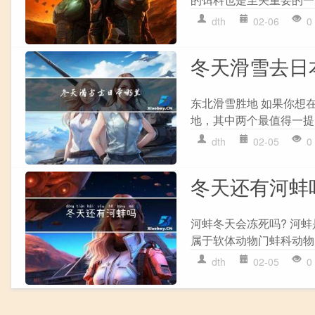
dth
02-06
0
冬天滑雪去日
东北滑雪胜地 如果你想
地，其中两个最值得一提的
dth
02-05
0
冬天还有河蚌
河蚌冬天会冻死吗? 河
属于软体动物门蚌科动物
dth
02-05
0