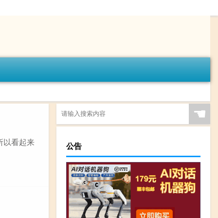
☚
所以看起来
公告