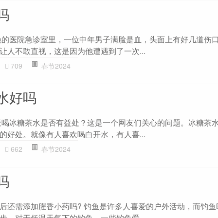
吗
晚的医院急诊室里，一位中年男子满脸是血，头面上有好几道伤
让人不敢直视，这是因为他遭遇到了一次...
709
春节2024
水好吗
天喝冰糖茶水是否有益处？这是一个网友们关心的问题。冰糖茶
的好处。就像有人喜欢喝白开水，有人喜...
662
春节2024
吗
后还需添加腥香小药吗? 钓鱼是许多人喜爱的户外活动，而钓鱼
步。对于低温天气下的钓鱼，一些钓鱼爱...