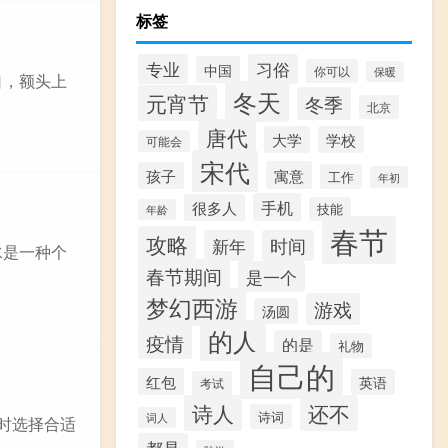
标签
专业
习俗
中国
你可以
保暖
口，额头上
冬天
元宵节
冬季
北京
唐代
大学
学校
可能会
宋代
寓意
孩子
工作
年初
手机
很多人
技能
年龄
春节
攻略
新年
时间
水是一种个
春节期间
是一个
梦幻西游
游戏
汤圆
的人
疫情
的是
礼物
自己的
红包
英语
考试
诗人
还不
诗词
词人
时选择合适