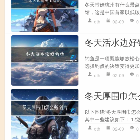
冬天带娃杭州有什么景点
馆，这是中国首家以低碳
dth
02-09
0
冬天活水边好
钓鱼是一项既能够放松心
选择钓点的决策变得更加关
dth
02-09
0
冬天厚围巾怎
以下围绕“冬天厚围巾怎
其中一些建议如下： 1.
dth
02-09
0