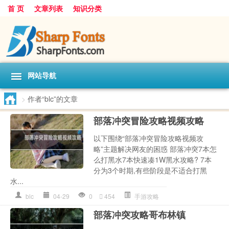
首 页
文章列表
知识分类
网站导航
>
作者“blc”的文章
部落冲突冒险攻略视频攻略
以下围绕“部落冲突冒险攻略视频攻
略”主题解决网友的困惑 部落冲突7本怎
么打黑水7本快速凑1W黑水攻略? 7本
分为3个时期,有些阶段是不适合打黑
水...
blc
04-29
0
454
手游攻略
部落冲突攻略哥布林镇