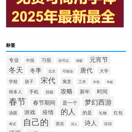
标签
元宵节
专业
习俗
中国
你可以
保暖
冬天
唐代
冬季
大学
北京
可能会
宋代
寓意
学校
孩子
工作
年初
年龄
攻略
新年
时间
手机
很多人
技能
春节
梦幻西游
春节期间
是一个
的人
疫情
游戏
的是
红包
汤圆
礼物
自己的
诗人
英语
诗词
考试
词人