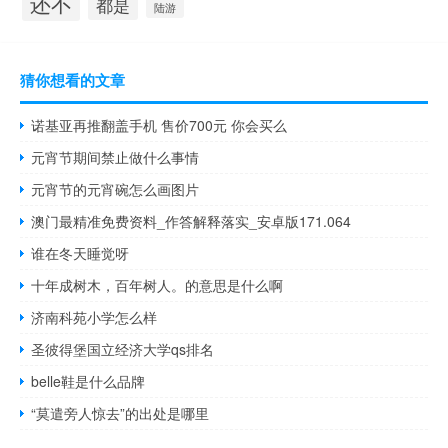
还不
都是
陆游
猜你想看的文章
诺基亚再推翻盖手机 售价700元 你会买么
元宵节期间禁止做什么事情
元宵节的元宵碗怎么画图片
澳门最精准免费资料_作答解释落实_安卓版171.064
谁在冬天睡觉呀
十年成树木，百年树人。的意思是什么啊
济南科苑小学怎么样
圣彼得堡国立经济大学qs排名
belle鞋是什么品牌
“莫遣旁人惊去”的出处是哪里