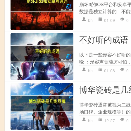
崩坏3的iOS平台和安
数据是独立计算的，不能共
bh
01-09
0
不好听的成语
以下是一些形容不好听的成
嚎 ：形容声音凄厉可怕，
bh
01-08
0
博华瓷砖是几
博华瓷砖通常被视为二线
场口碑、企业规模等）的
bh
12-27
0