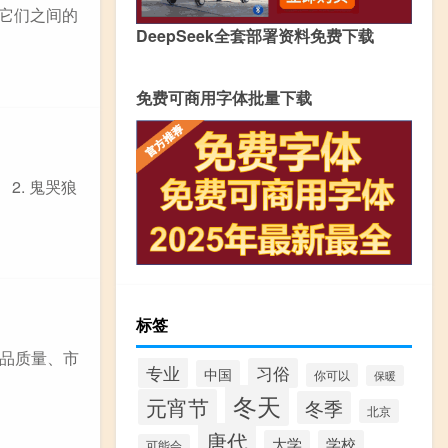
此它们之间的
DeepSeek全套部署资料免费下载
免费可商用字体批量下载
2. 鬼哭狼
标签
品质量、市
专业
习俗
中国
你可以
保暖
冬天
元宵节
冬季
北京
唐代
大学
学校
可能会