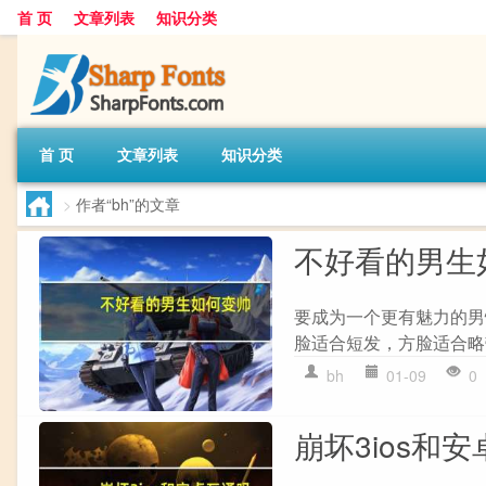
首 页
文章列表
知识分类
首 页
文章列表
知识分类
>
作者“bh”的文章
不好看的男生
要成为一个更有魅力的男性
脸适合短发，方脸适合略带
bh
01-09
0
崩坏3ios和