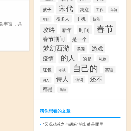
宋代
寓意
孩子
工作
年初
手机
很多人
技能
年龄
美食丰富，具
春节
攻略
新年
时间
春节期间
是一个
梦幻西游
游戏
汤圆
的人
疫情
的是
礼物
自己的
红包
英语
考试
诗人
还不
诗词
词人
都是
陆游
猜你想看的文章
“又况鸡苏之与胡麻”的出处是哪里