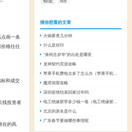
都是
陆游
猜你想看的文章
火锅要煮几分钟
高点画一条
什么是丝印
票价格往往
“身闲念岁华”的出处是哪里
龙神契约页游攻略
苹果手机费电太多了怎么办（苹果手机费电怎么办）
指标和成交
魔塔洞窟攻略
深圳疫情结束回家过年吗
电工绝缘胶带多少钱一卷（电工绝缘胶带）
长线投资者
北京的原名是什么
广东春节要做哪些事情呢
潜在的风