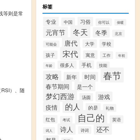
标签
线等则是常
专业
习俗
中国
你可以
保暖
冬天
元宵节
冬季
北京
唐代
大学
学校
可能会
宋代
寓意
孩子
工作
年初
手机
很多人
技能
年龄
春节
攻略
新年
时间
春节期间
是一个
RSI）、随
梦幻西游
游戏
汤圆
的人
疫情
的是
礼物
自己的
红包
英语
考试
诗人
还不
诗词
词人
势。