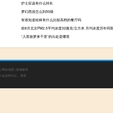
护士应该有什么特长
梦幻西游怎么到50级
有谁知道桂林有什么比较高档的餐厅吗
前8月北京PM2.5平均浓度32微克/立方米 月均浓度历年同
“入君旅梦来千里”的出处是哪里
|
网站地图
|
疑难解答
，我们会及时纠正，谢谢