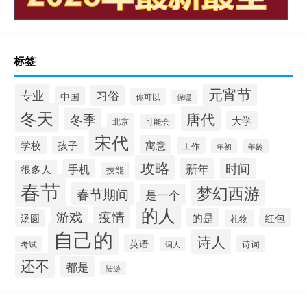
标签
元宵节
专业
习俗
中国
你可以
保暖
冬天
唐代
冬季
大学
北京
可能会
宋代
寓意
学校
孩子
工作
年初
年龄
攻略
新年
时间
手机
很多人
技能
春节
梦幻西游
春节期间
是一个
的人
疫情
游戏
的是
红包
汤圆
礼物
自己的
诗人
英语
诗词
考试
词人
还不
都是
陆游