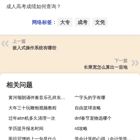
成人高考成绩如何查询？
网络标签：
大专
成考
文凭
上一篇
嵌入式操作系统有哪些
下一篇
长乘宽怎么算出一亩地
相关问题
黄河颂朗诵伴奏音乐孔祥东（黄河颂朗诵伴奏mp3）
宀字头的字有哪
大年三十玩鞭炮视频教程
自由篮球攻略
过年atm机多久清理一次
dnf春节宠物选哪个
学历提升报名时间
rd攻略
面目可憎的上一句是什么
学会计学的心得（会计学学习心得体会）