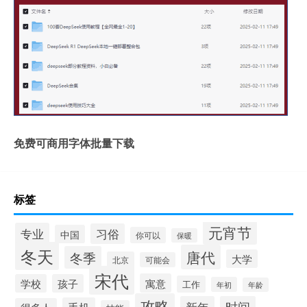
免费可商用字体批量下载
标签
元宵节
专业
习俗
中国
你可以
保暖
冬天
唐代
冬季
大学
北京
可能会
宋代
寓意
学校
孩子
工作
年初
年龄
攻略
新年
时间
手机