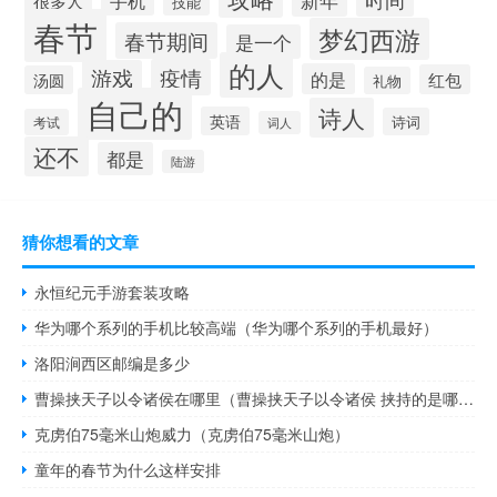
很多人
技能
春节
梦幻西游
春节期间
是一个
的人
疫情
游戏
的是
红包
汤圆
礼物
自己的
诗人
英语
诗词
考试
词人
还不
都是
陆游
猜你想看的文章
永恒纪元手游套装攻略
华为哪个系列的手机比较高端（华为哪个系列的手机最好）
洛阳涧西区邮编是多少
曹操挟天子以令诸侯在哪里（曹操挟天子以令诸侯 挟持的是哪位皇帝）
克虏伯75毫米山炮威力（克虏伯75毫米山炮）
童年的春节为什么这样安排