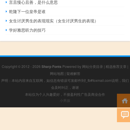
言且慢心且善，是什么意思
乾隆下一位皇帝是谁
女生讨厌男生的表现现实（女生讨厌男生的表现）
学好雅思听力的技巧
Copyright © 2012 - 2026
Sharp Fonts
Powered by
网站分类目录
|
精选推荐文章
|
网站地图
|
疑难解答
声明：本站内容来自互联网，如信息有错误可发邮件到f_fb#foxmail.com说明，我们
会及时纠正，谢谢
本站仅为个人兴趣爱好，不接盈利性广告及商业合作
小男孩