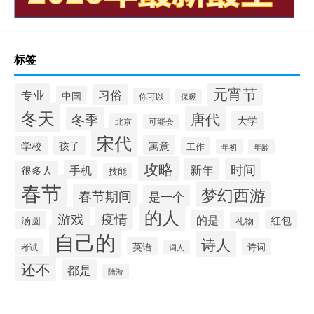
标签
元宵节
专业
习俗
中国
你可以
保暖
冬天
唐代
冬季
大学
北京
可能会
宋代
寓意
学校
孩子
工作
年初
年龄
攻略
新年
时间
手机
很多人
技能
春节
梦幻西游
春节期间
是一个
的人
疫情
游戏
的是
红包
汤圆
礼物
自己的
诗人
英语
诗词
考试
词人
还不
都是
陆游