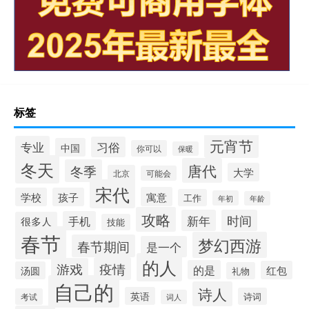
标签
元宵节
专业
习俗
中国
你可以
保暖
冬天
唐代
冬季
大学
北京
可能会
宋代
寓意
学校
孩子
工作
年初
年龄
攻略
新年
时间
手机
很多人
技能
春节
梦幻西游
春节期间
是一个
的人
疫情
游戏
的是
红包
汤圆
礼物
自己的
诗人
英语
诗词
考试
词人