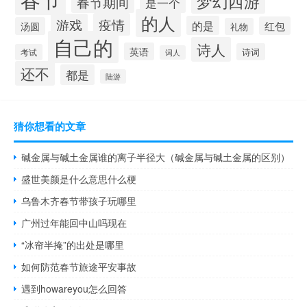
梦幻西游
春节期间
是一个
的人
疫情
游戏
的是
红包
汤圆
礼物
自己的
诗人
英语
诗词
考试
词人
还不
都是
陆游
猜你想看的文章
碱金属与碱土金属谁的离子半径大（碱金属与碱土金属的区别）
盛世美颜是什么意思什么梗
乌鲁木齐春节带孩子玩哪里
广州过年能回中山吗现在
“冰帘半掩”的出处是哪里
如何防范春节旅途平安事故
遇到howareyou怎么回答