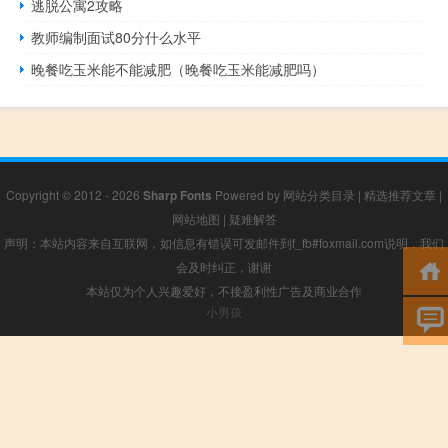
逃脱公寓2攻略
教师编制面试80分什么水平
晚餐吃玉米能不能减肥（晚餐吃玉米能减肥吗）
Copyright © 2012 - 2026
Sharp Fonts
Powered by
网站分类目录
|
精选推荐文章
|
网站地图
|
疑难解答
声明：本站内容来自互联网，如信息有错误可发邮件到f_fb#foxmail.com说明，我们
会及时纠正，谢谢
本站仅为个人兴趣爱好，不接盈利性广告及商业合作
小男孩