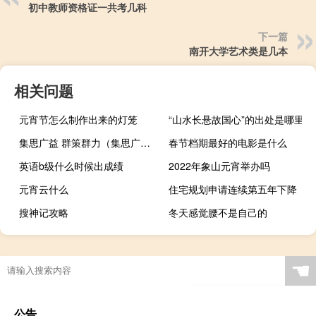
初中教师资格证一共考几科
下一篇
南开大学艺术类是几本
相关问题
元宵节怎么制作出来的灯笼
“山水长悬故国心”的出处是哪里
集思广益 群策群力（集思广益是什么意思）
春节档期最好的电影是什么
英语b级什么时候出成绩
2022年象山元宵举办吗
元宵云什么
住宅规划申请连续第五年下降
搜神记攻略
冬天感觉腰不是自己的
☚
公告