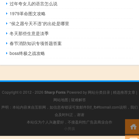
过年夸女儿的语言怎么说
1979革命图文攻略
“侯之愿兮天不违”的出处是哪里
冬天那些生意是淡季
春节消防知识专项答题答案
boss终极之战攻略
Copyright © 2012 - 2026
Sharp Fonts
Powered by
网站分类目录
|
精选推荐文章
|
网站地图
|
疑难解答
声明：本站内容来自互联网，如信息有错误可发邮件到f_fb#foxmail.com说明，我们
会及时纠正，谢谢
本站仅为个人兴趣爱好，不接盈利性广告及商业合作
小男孩