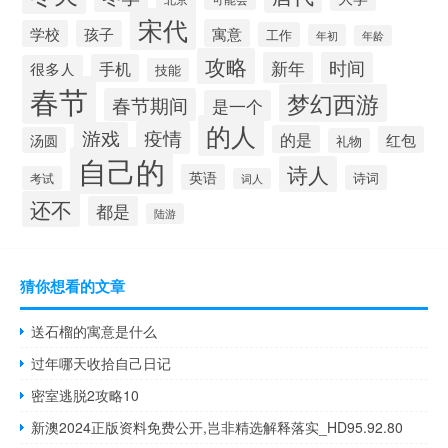
宋代
寓意
学校
孩子
工作
年初
年龄
攻略
新年
时间
手机
很多人
技能
春节
梦幻西游
春节期间
是一个
的人
疫情
游戏
的是
红包
汤圆
礼物
自己的
诗人
英语
诗词
考试
词人
还不
都是
陆游
猜你想看的文章
送石榴的寓意是什么
过年哪天收拾自己日记
密室逃脱2攻略10
新澳2024正版资料免费公开,岂非精选解释落实_HD95.92.80