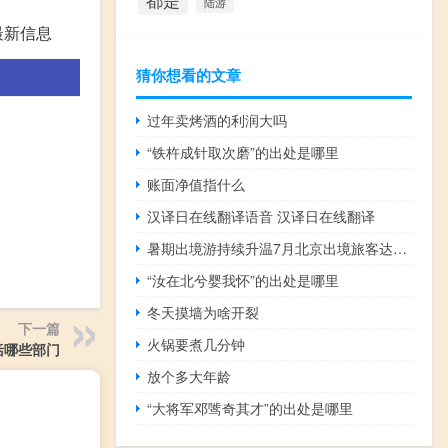
都是
陆游
最新信息
猜你想看的文章
过年卖烤酒的利润大吗
“铁杵成针取次磨”的出处是哪里
账面净值指什么
汉译日在线翻译语音 汉译日在线翻译
暑期出境游持续升温7月北京出境旅客达59.31万人次
“汝在北兮婴我怀”的出处是哪里
冬天摸墙为啥开裂
下一篇
火锅要煮几分钟
括哪些部门
放个多大年龄
“大将军邓骘奇其才”的出处是哪里