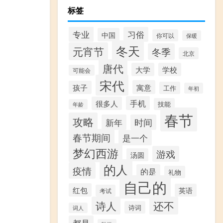
标签
专业
习俗
中国
你可以
保暖
冬天
元宵节
冬季
北京
唐代
大学
学校
可能会
宋代
寓意
孩子
工作
年初
手机
很多人
技能
年龄
春节
攻略
新年
时间
春节期间
是一个
梦幻西游
游戏
汤圆
的人
疫情
的是
礼物
自己的
红包
英语
考试
诗人
还不
诗词
词人