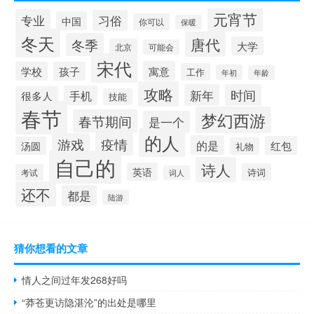
元宵节
专业
习俗
中国
你可以
保暖
冬天
唐代
冬季
大学
北京
可能会
宋代
寓意
学校
孩子
工作
年初
年龄
攻略
新年
时间
手机
很多人
技能
春节
梦幻西游
春节期间
是一个
的人
疫情
游戏
的是
红包
汤圆
礼物
自己的
诗人
英语
诗词
考试
词人
还不
都是
陆游
猜你想看的文章
情人之间过年发268好吗
“莽苍更访隐湛沦”的出处是哪里