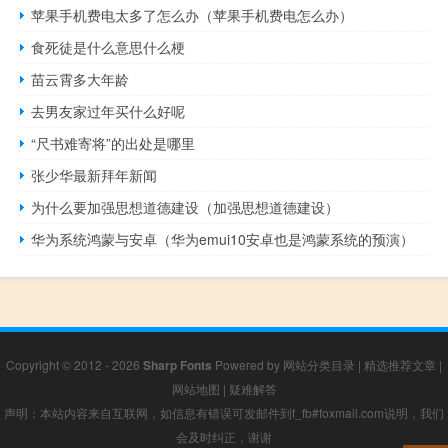
苹果手机费电太多了怎么办（苹果手机费电怎么办）
食死徒是什么意思什么梗
苗云霄多大年龄
去男友家过年买什么好呢
“尺书难寄将”的出处是哪里
张少华最新拜年新闻
为什么要加强思想道德建设（加强思想道德建设）
华为系统鸿蒙与安卓（华为emui10安卓也是鸿蒙系统的预演）
Copyright © 2012 - 2026
Sharp Fonts
Powered by
网站分类目录
|
精选推荐文章
|
网站地图
|
疑难解答
声明：本站内容来自互联网，如信息有错误可发邮件到f_fb#foxmail.com说明，我们
会及时纠正，谢谢