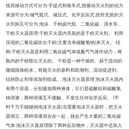
按其移动方式可分为:手提式和推车式;按驱动灭火剂的动力
来源可分为:储气瓶式、储压式、化学反应式;按所充装的灭
火剂则又可分为:泡沫、干粉卤代烷、二氧化碳、清水等。
干粉灭火器原理:干粉灭火器内充装的是干粉灭火剂。 利用
压缩的二氧化碳吹出干粉(主要含有碳酸氢钠)来灭火。 结
构:干粉灭火器是利用二氧化碳气体或氮气气体作动力，将
瓶内的干粉喷出灭火的。 干粉是一种干燥的、易于流动的
微细固体粉末，有能灭火的基料和防潮剂、流动促进剂、
结块防止剂等添加剂组成。 泡沫灭火器原理:泡沫灭火器内
有两个容器，分别盛放两种液体，它们是硫酸铝和碳酸氢
钠溶液，两种溶液互不接触，不发生任何化学反应。 (平
时千万不能碰倒泡沫灭火器)当需要泡沫灭火器时，把灭火
器倒立，两种溶液混合在一起，就会产生大量的二氧化碳
气体:泡沫灭火器原理除了两种反应物外，灭火器中还加入