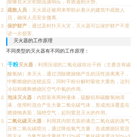
能够在火灾初期迅速响应，有效遏制火势。
疏散人员
：灭火器还被用来帮助从着火的建筑中疏散人
员，确保人员安全撤离。
保护财产
：通过及时扑灭火灾，灭火器可以保护财产不受
进一步损害。
灭火器的工作原理
不同类型的灭火器有不同的工作原理：
干粉
灭火器
：利用压缩的二氧化碳吹出干粉（主要含有碳
酸氢钠）来灭火，通过消除燃烧物产生的活性游离离子，
中断燃烧的连锁反应，同时干粉分解时吸收大量热，达到
冷却和稀释燃烧区空气中氧的作用。
泡沫灭火器
：内部装有两种液体，硫酸铝和碳酸氢钠溶
液，使用时混合产生大量二氧化碳气体，形成泡沫覆盖在
燃烧物表面，隔绝空气，起到窒息灭火的作用。
二氧化碳灭火器
：利用其内部充装的液态二氧化碳的蒸气
压将二氧化碳喷出，通过降低氧气含量，造成燃烧区窒息
而灭火。当氧气的含量低于12%或二氧化碳浓度达30%~3