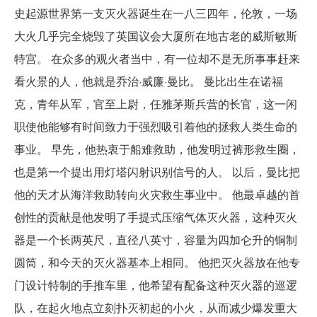
史起源世界第一支灭火器诞生在一八三四年，伦敦，一场
大火几乎完全烧毁了英国议会大厦所在地古老的威斯敏斯
特宫。 在众多的观火者当中，有一位却不是无所事事赶来
看火景的人，他就是乔治·威廉·曼比。 曼比出生在诺福
克，青年从军，官至上尉，任雅茅斯兵营的长官，这一闲
职使他能够有时间致力于强烈吸引着他的拯救人类生命的
事业。 早先，他热衷于船难救助，他发明过裤形救生圈，
也是第一个提出用灯塔闪射识别信号的人。 以后，曼比把
他的天才从海洋救助转向火灾救生事业中。 他最卓越的首
创性的贡献是他发明了手提式压缩气体灭火器，这种灭火
器是一个长两英尺，直径八英寸，容量为四加仑升的铜制
圆筒，和今天的灭火器基本上相同。 他把灭火器放在他专
门设计特制的手推车里，他希望有配备这种灭火器的巡逻
队，在起火地点立刻扑灭初起的小火，从而减少爆发重大