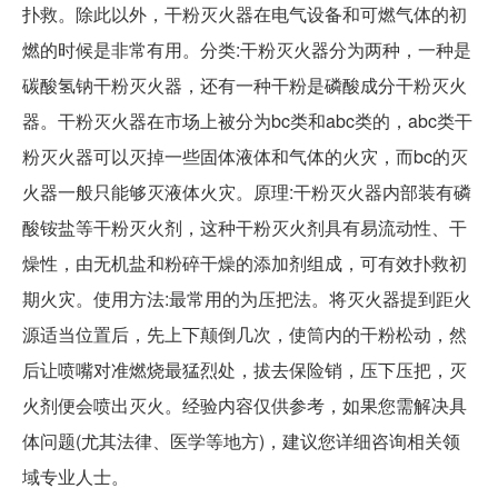
扑救。除此以外，干粉灭火器在电气设备和可燃气体的初
燃的时候是非常有用。分类:干粉灭火器分为两种，一种是
碳酸氢钠干粉灭火器，还有一种干粉是磷酸成分干粉灭火
器。干粉灭火器在市场上被分为bc类和abc类的，abc类干
粉灭火器可以灭掉一些固体液体和气体的火灾，而bc的灭
火器一般只能够灭液体火灾。原理:干粉灭火器内部装有磷
酸铵盐等干粉灭火剂，这种干粉灭火剂具有易流动性、干
燥性，由无机盐和粉碎干燥的添加剂组成，可有效扑救初
期火灾。使用方法:最常用的为压把法。将灭火器提到距火
源适当位置后，先上下颠倒几次，使筒内的干粉松动，然
后让喷嘴对准燃烧最猛烈处，拔去保险销，压下压把，灭
火剂便会喷出灭火。经验内容仅供参考，如果您需解决具
体问题(尤其法律、医学等地方)，建议您详细咨询相关领
域专业人士。