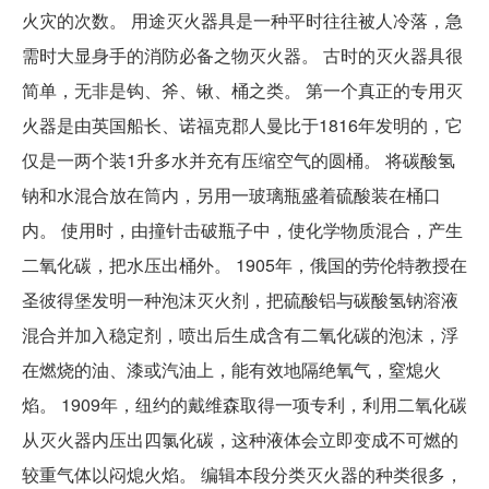
火灾的次数。 用途灭火器具是一种平时往往被人冷落，急
需时大显身手的消防必备之物灭火器。 古时的灭火器具很
简单，无非是钩、斧、锹、桶之类。 第一个真正的专用灭
火器是由英国船长、诺福克郡人曼比于1816年发明的，它
仅是一两个装1升多水并充有压缩空气的圆桶。 将碳酸氢
钠和水混合放在筒内，另用一玻璃瓶盛着硫酸装在桶口
内。 使用时，由撞针击破瓶子中，使化学物质混合，产生
二氧化碳，把水压出桶外。 1905年，俄国的劳伦特教授在
圣彼得堡发明一种泡沫灭火剂，把硫酸铝与碳酸氢钠溶液
混合并加入稳定剂，喷出后生成含有二氧化碳的泡沫，浮
在燃烧的油、漆或汽油上，能有效地隔绝氧气，窒熄火
焰。 1909年，纽约的戴维森取得一项专利，利用二氧化碳
从灭火器内压出四氯化碳，这种液体会立即变成不可燃的
较重气体以闷熄火焰。 编辑本段分类灭火器的种类很多，