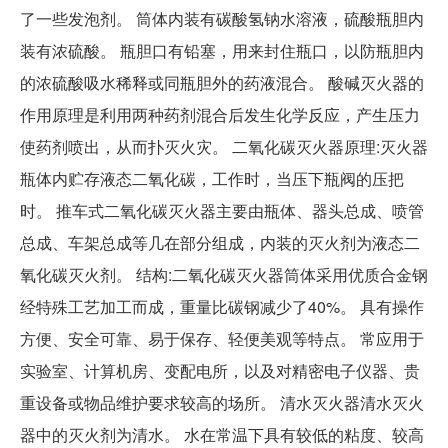
了一些发泡剂。 筒体内装有碳酸氢钠水溶液，硫酸瓶胆内
装有浓硫酸。 瓶胆口有铅塞，用来封住瓶口，以防瓶胆内
的浓硫酸吸水稀释或同瓶胆外的药液混合。 酸碱灭火器的
作用原理是利用两种药剂混合后发生化学反应，产生压力
使药剂喷出，从而扑灭火灾。 二氧化碳灭火器原理:灭火器
瓶体内贮存液态二氧化碳，工作时，当压下瓶阀的压把
时。 推车式二氧化碳灭火器主要由瓶体、器头总成、喷管
总成、车架总成等几在部分组成，内装的灭火剂为液态二
氧化碳灭火剂。 结构:二氧化碳灭火器筒体采用优质合金钢
经特殊工艺加工而成，重量比碳钢减少了40%。 具有操作
方便、安全可靠、易于保存、轻便美观等特点。 常应用于
实验室、计算机房、变配电所，以及对精密电子仪器、贵
重设备或物品维护要求较高的场所。 清水灭火器清水灭火
器中的灭火剂为清水。 水在常温下具有较低的粘度、较高