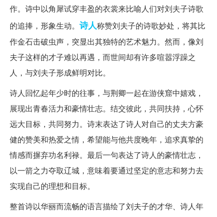
作。诗中以角犀试穿丰盈的衣裳来比喻人们对刘夫子诗歌
诗人
的追捧，形象生动。
称赞刘夫子的诗歌妙处，将其比
作金石击破虫声，突显出其独特的艺术魅力。然而，像刘
夫子这样的才子难以再遇，而世间却有许多喧嚣浮躁之
人，与刘夫子形成鲜明对比。
诗人回忆起年少时的往事，与荆卿一起在游侠窟中嬉戏，
展现出青春活力和豪情壮志。结交彼此，共同扶持，心怀
远大目标，共同努力。诗末表达了诗人对自己的丈夫方豪
健的赞美和热爱之情，希望能与他共度晚年，追求真挚的
情感而摒弃功名利禄。最后一句表达了诗人的豪情壮志，
以一箭之力夺取辽城，意味着要通过坚定的意志和努力去
实现自己的理想和目标。
整首诗以华丽而流畅的语言描绘了刘夫子的才华、诗人年