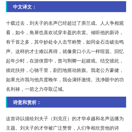
中文译文：
十载过去，刘夫子的名声已经超过了庾兰成。人人争相观
看，如今，角犀也喜欢试穿丰盈的衣裳。倾听他的新诗，
有千首之多，其中妙处令人击节称赞，如同金石击破虫鸣
声。这样的才士难以再得，就像黄口小儿一样喧嚣。回忆
起年少时，在游侠窟中，曾与荆卿一起嬉戏。结交彼此，
彼此扶持，心驰千里，剧烈地摇动旌旗。我老公方豪健，
如果允许我与他共度晚年，我会满怀激情。洗净眼中的功
名利禄，一箭之力夺取辽城。
诗意和赏析：
这首诗以描绘刘夫子（刘克庄）的才华卓越和名声远播为
主题。刘夫子的才华被广泛赞誉，人们争相欣赏他的诗