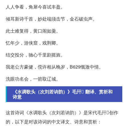
人人争看，角犀今喜试丰盈。
倾耳新诗千首，妙处端须击节，金石破虫声。
此士难复得，黄口闹如羹。
忆年少，游侠窟，戏荆卿。
结交投分，驰心千里剧摇旌。
我老公方豪健，傥许相从晚岁，B629慨激中情。
洗眼功名会，一箭取辽城。
《水调歌头（次刘若讷韵）》毛幵 翻译、赏析和
诗意
这首诗词《水调歌头（次刘若讷韵）》是宋代毛幵创作
的，以下是对该诗词的中文译文、诗意和赏析：