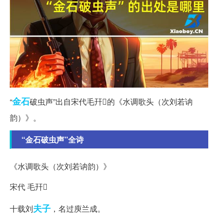
金石
“
破虫声”出自宋代毛幵的《水调歌头（次刘若讷
韵）》。
“金石破虫声”全诗
《水调歌头（次刘若讷韵）》
宋代 毛幵
夫子
十载刘
，名过庾兰成。