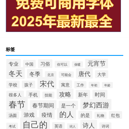
标签
元宵节
专业
习俗
中国
你可以
保暖
冬天
唐代
冬季
大学
北京
可能会
宋代
寓意
学校
孩子
工作
年初
年龄
攻略
新年
时间
手机
很多人
技能
春节
梦幻西游
春节期间
是一个
的人
疫情
游戏
的是
红包
汤圆
礼物
自己的
诗人
英语
诗词
考试
词人