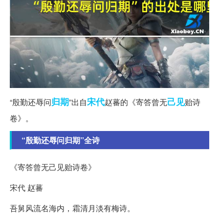
归期
宋代
己见
“殷勤还辱问
”出自
赵蕃的《寄答曾无
贻诗
卷》。
“殷勤还辱问归期”全诗
《寄答曾无己见贻诗卷》
宋代 赵蕃
吾舅风流名海内，霜清月淡有梅诗。