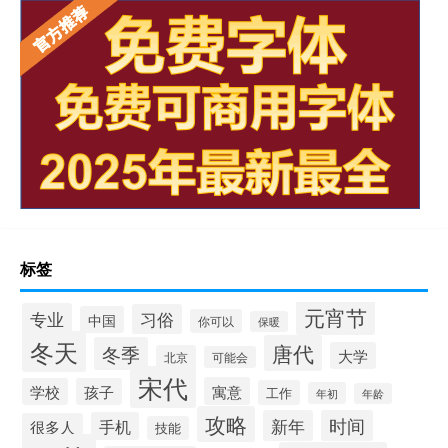
标签
元宵节
专业
习俗
中国
你可以
保暖
冬天
唐代
冬季
大学
北京
可能会
宋代
寓意
学校
孩子
工作
年初
年龄
攻略
新年
时间
手机
很多人
技能