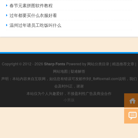
春节元素拼图软件教程
过年都要买什么衣服好看
温州过年请员工吃饭叫什么
Copyright © 2012 - 2026
Sharp Fonts
Powered by
网站分类目录
|
精选推荐文章
|
网站地图
|
疑难解答
声明：本站内容来自互联网，如信息有错误可发邮件到f_fb#foxmail.com说明，我们
会及时纠正，谢谢
本站仅为个人兴趣爱好，不接盈利性广告及商业合作
小男孩