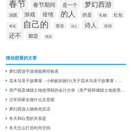
春节
梦幻西游
春节期间
是一个
的人
疫情
游戏
的是
红包
汤圆
礼物
自己的
诗人
英语
诗词
考试
词人
还不
都是
陆游
猜你想看的文章
梦幻西游手游潜能果经验表
花木马亲子故事屋：小蚂蚁的旅行(关于花木马亲子故事屋：小蚂蚁的旅行简述)
房产税及城镇土地使用税的会计分录（房产税和城镇土地使用税计入什么科目）
过年回家去做什么生意呢
梦幻西游人物角色笑话
冬天和白雪的关系是
冬天怎么打造时尚空间