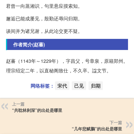
君曾一向蒸湘识，句里悬应摸索知。
邂逅已能成屡见，殷勤还辱问归期。
谈间并为诸兄谢，从此论交更不疑。
作者简介(赵蕃)
赵蕃（1143年～1229年），字昌父，号章泉，原籍郑州。
理宗绍定二年，以直秘阁致仕，不久卒。諡文节。
网络标签：
宋代
己见
归期
上一篇
“共耽林刹深”的出处是哪里
下一篇
“几年悲赋鵩”的出处是哪里