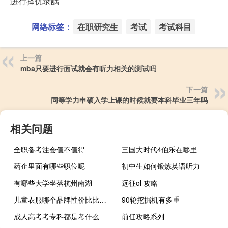
进行择优录龋
网络标签：
在职研究生
考试
考试科目
上一篇
mba只要进行面试就会有听力相关的测试吗
下一篇
同等学力申硕入学上课的时候就要本科毕业三年吗
相关问题
全职备考注会值不值得
三国大时代4伯乐在哪里
药企里面有哪些职位呢
初中生如何锻炼英语听力
有哪些大学坐落杭州南湖
远征ol 攻略
儿童衣服哪个品牌性价比比较高
90轮挖掘机有多重
成人高考考专科都是考什么
前任攻略系列