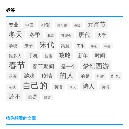
标签
元宵节
专业
习俗
中国
你可以
保暖
冬天
唐代
冬季
大学
北京
可能会
宋代
寓意
学校
孩子
工作
年初
年龄
攻略
新年
时间
手机
很多人
技能
春节
梦幻西游
春节期间
是一个
的人
疫情
游戏
的是
红包
汤圆
礼物
自己的
诗人
英语
诗词
考试
词人
还不
都是
陆游
猜你想看的文章