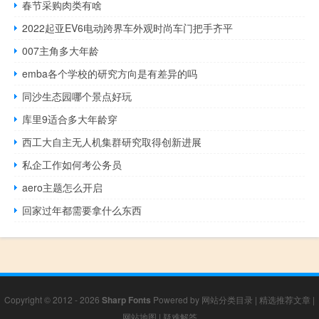
春节采购肉类有啥
2022起亚EV6电动跨界车外观时尚车门把手齐平
007主角多大年龄
emba各个学校的研究方向是有差异的吗
同沙生态园哪个景点好玩
库里9适合多大年龄穿
西工大自主无人机集群研究取得创新进展
私企工作如何考公务员
aero主题怎么开启
回家过年都需要拿什么东西
Copyright © 2012 - 2026
Sharp Fonts
Powered by
网站分类目录
|
精选推荐文章
|
网站地图
|
疑难解答