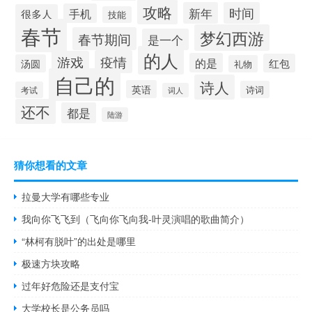
攻略
新年
时间
手机
很多人
技能
春节
梦幻西游
春节期间
是一个
的人
疫情
游戏
的是
红包
汤圆
礼物
自己的
诗人
英语
诗词
考试
词人
还不
都是
陆游
猜你想看的文章
拉曼大学有哪些专业
我向你飞飞到（飞向你飞向我-叶灵演唱的歌曲简介）
“林柯有脱叶”的出处是哪里
极速方块攻略
过年好危险还是支付宝
大学校长是公务员吗