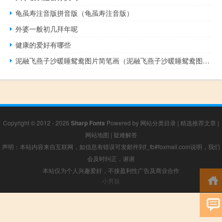
龟虽寿注音版拼音版（龟虽寿注音版）
外婆一般初几拜年呢
健康的爱好有哪些
泥融飞燕子沙暖睡鸳鸯图片简笔画（泥融飞燕子沙暖睡鸳鸯图片）
Copyright © 2012 - 2026
Sharp Fonts
Powered by
网站分类目录
|
精选推荐文章
|
网站地图
|
疑难解答
声明：本站内容来自互联网，如信息有错误可发邮件到f_fb#foxmail.com说明，我们
会及时纠正，谢谢
本站仅为个人兴趣爱好，不接盈利性广告及商业合作
小男孩