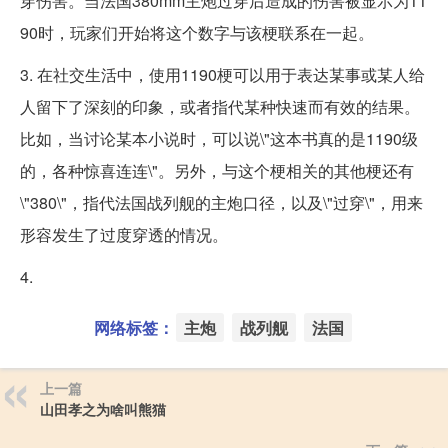
穿伤害。当法国380mm主炮过穿后造成的伤害被显示为11
90时，玩家们开始将这个数字与该梗联系在一起。
3. 在社交生活中，使用1190梗可以用于表达某事或某人给
人留下了深刻的印象，或者指代某种快速而有效的结果。
比如，当讨论某本小说时，可以说\"这本书真的是1190级
的，各种惊喜连连\"。另外，与这个梗相关的其他梗还有
\"380\"，指代法国战列舰的主炮口径，以及\"过穿\"，用来
形容发生了过度穿透的情况。
4.
网络标签：
主炮
战列舰
法国
上一篇
山田孝之为啥叫熊猫