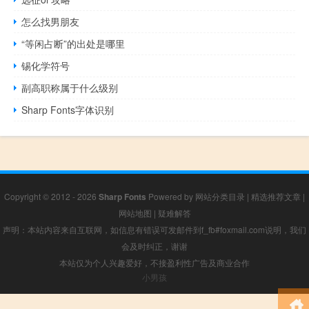
怎么找男朋友
“等闲占断”的出处是哪里
锡化学符号
副高职称属于什么级别
Sharp Fonts字体识别
Copyright © 2012 - 2026
Sharp Fonts
Powered by
网站分类目录
|
精选推荐文章
|
网站地图
|
疑难解答
声明：本站内容来自互联网，如信息有错误可发邮件到f_fb#foxmail.com说明，我们
会及时纠正，谢谢
本站仅为个人兴趣爱好，不接盈利性广告及商业合作
小男孩