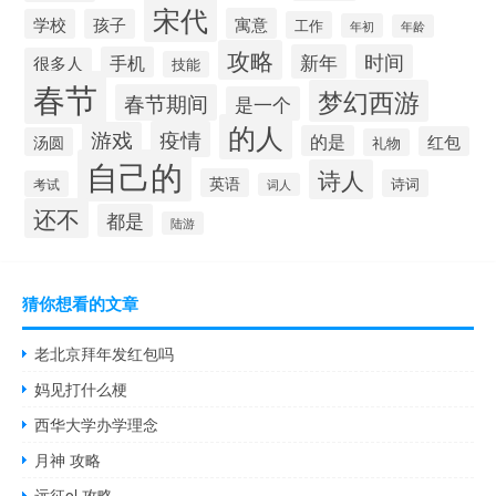
宋代
寓意
学校
孩子
工作
年初
年龄
攻略
新年
时间
手机
很多人
技能
春节
梦幻西游
春节期间
是一个
的人
疫情
游戏
的是
红包
汤圆
礼物
自己的
诗人
英语
诗词
考试
词人
还不
都是
陆游
猜你想看的文章
老北京拜年发红包吗
妈见打什么梗
西华大学办学理念
月神 攻略
远征ol 攻略