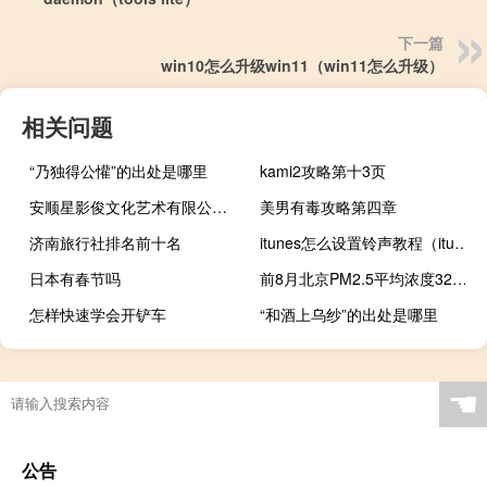
下一篇
win10怎么升级win11（win11怎么升级）
相关问题
“乃独得公懽”的出处是哪里
kami2攻略第十3页
安顺星影俊文化艺术有限公司(关于安顺星影俊文化艺术有限公司简述)
美男有毒攻略第四章
济南旅行社排名前十名
itunes怎么设置铃声教程（itunes怎么设置铃声）
日本有春节吗
前8月北京PM2.5平均浓度32微克/立方米 月均浓度历年同期次优
怎样快速学会开铲车
“和酒上乌纱”的出处是哪里
☚
公告