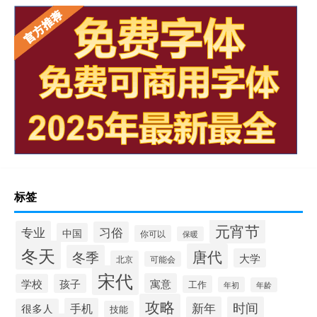
标签
元宵节
专业
习俗
中国
你可以
保暖
冬天
唐代
冬季
大学
北京
可能会
宋代
寓意
学校
孩子
工作
年初
年龄
攻略
新年
时间
手机
很多人
技能