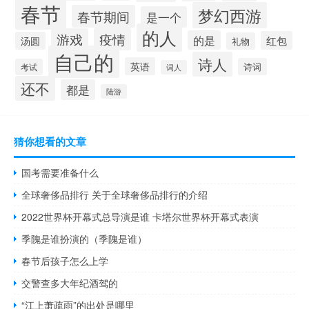
春节
梦幻西游
春节期间
是一个
的人
疫情
游戏
的是
红包
汤圆
礼物
自己的
诗人
英语
诗词
考试
词人
还不
都是
陆游
猜你想看的文章
国考需要准备什么
全球奢侈品排行 关于全球奢侈品排行的介绍
2022世界杯开幕式总导演是谁 卡塔尔世界杯开幕式表演
季隗是谁扮演的（季隗是谁）
春节后孩子怎么上学
交警查多大年纪酒驾的
“江上萧疏雨”的出处是哪里