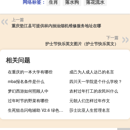
网络标签：
生肖
落水狗
落花流水
上一篇
重庆垫江县可提供林内抽油烟机维修服务地址在哪
下一篇
护士节快乐英文图片（护士节快乐英文）
相关问题
在重庆的一本大学有哪些
成己为人成人达己的名言
mba报名条件是什么
四川天一学院是个什么学校？
梦幻西游如何照顾人中
农村过年打工的农民叫什么
过年时节的野菜有哪些
元朝人们怎样过年作文
生死狙击闪电辅助 V2.6 绿色版（生死狙击闪电辅助 V2.6 绿色版功能简介）
莎士比亚人生哲理名言