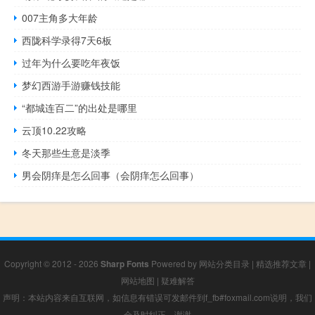
007主角多大年龄
西陇科学录得7天6板
过年为什么要吃年夜饭
梦幻西游手游赚钱技能
“都城连百二”的出处是哪里
云顶10.22攻略
冬天那些生意是淡季
男会阴痒是怎么回事（会阴痒怎么回事）
Copyright © 2012 - 2026
Sharp Fonts
Powered by
网站分类目录
|
精选推荐文章
|
网站地图
|
疑难解答
声明：本站内容来自互联网，如信息有错误可发邮件到f_fb#foxmail.com说明，我们
会及时纠正，谢谢