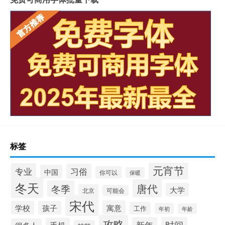
标签
元宵节
专业
习俗
中国
你可以
保暖
冬天
唐代
冬季
大学
北京
可能会
宋代
寓意
学校
孩子
工作
年初
年龄
攻略
新年
时间
手机