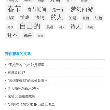
很多人
技能
春节
梦幻西游
春节期间
是一个
的人
疫情
游戏
的是
红包
汤圆
礼物
自己的
诗人
英语
诗词
考试
词人
还不
都是
陆游
猜你想看的文章
“玉妃卧冷”的出处是哪里
再度攻略47
“暮烟笼藓砌”的出处是哪里
冬天喝冰糖茶水好吗
魔塔50层组图攻略
“分明双马如双龙”的出处是哪里