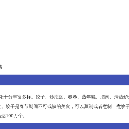
惑
化十分丰富多样。饺子、炒疙瘩、春卷、蒸年糕、腊肉、清蒸鲈
食。饺子是春节期间不可或缺的美食，可以蒸制或者煮制，煮饺子
达100万个。