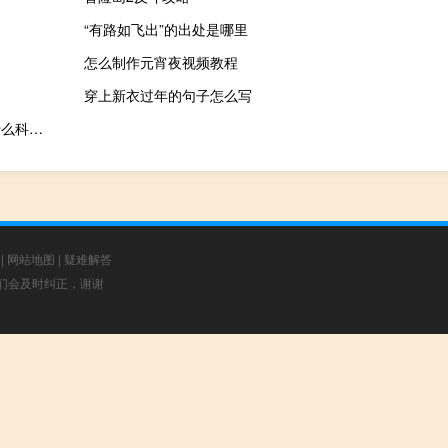
“有路如飞出”的出处是哪里
怎么制作元宵夜视频教程
穿上新衣过年的句子怎么写
新会计准则工会经费计入什么科目里（新会计准则工会经费计入什么科目）
|
网站地图
|
疑难解答
，我们会及时纠正，谢谢