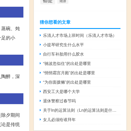
都是
陆游
猜你想看的文章
、蒸碗、炖
乐清人才市场上班时间（乐清人才市场）
十足的小
小提琴研究生什么水平
自行车补胎用什么胶水
“驰波忽似住”的出处是哪里
“悄悄霜宫月殿”的出处是哪里
人陶醉，深
“为你面拨獭”的出处是哪里
西安工大是哪个大学
退休警察过春节吗
关于ln的运算法则（Ln的运算法则是什么计算的）
是除夕期间
女儿必须给谁拜年
无论是传统