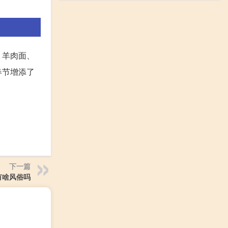
、羊肉面、
春节增添了
下一篇
有啥风俗吗