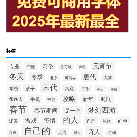
标签
元宵节
专业
习俗
中国
你可以
保暖
冬天
唐代
冬季
大学
北京
可能会
宋代
寓意
学校
孩子
工作
年初
年龄
攻略
新年
时间
手机
很多人
技能
春节
梦幻西游
春节期间
是一个
的人
疫情
游戏
的是
红包
汤圆
礼物
自己的
诗人
英语
诗词
考试
词人