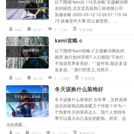
以下围绕“kami2 112关攻略”主题解决网
友的困惑 北京宏高装饰工程有限公司
装修攻略 2020-03-12 12:26:57 170 34
73 装修是件大事:防止被忽悠。 ...
kam
04-27
0
34
手游攻略
kami攻略 c
以下围绕“kami攻略 c”主题解决网友的
困惑 旅行如何穿搭? 人们都说“不旅行,
不知道世界多美好。” “趁年轻,能走多远
走多远。” 旅行的意义,当然不...
kam
04-25
0
428
手游攻略
冬天该换什么装饰好
冬天该换什么装饰好 在冬季，怎样选择
适合的装饰品既保暖又个性呢？作为一
个热爱冬天的穿搭达人，我个人觉得冬
季可以展示自己喜欢的配饰。然而，适
当的搭配...
dtg
02-17
0
172
春节2024