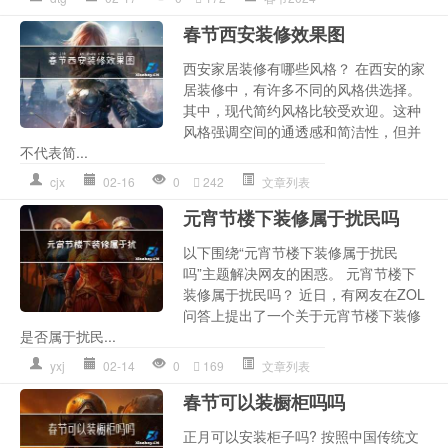
春节西安装修效果图
西安家居装修有哪些风格？ 在西安的家
居装修中，有许多不同的风格供选择。
其中，现代简约风格比较受欢迎。这种
风格强调空间的通透感和简洁性，但并
不代表简...
cjx
02-16
0
242
文章列表
元宵节楼下装修属于扰民吗
以下围绕“元宵节楼下装修属于扰民
吗”主题解决网友的困惑。 元宵节楼下
装修属于扰民吗？ 近日，有网友在ZOL
问答上提出了一个关于元宵节楼下装修
是否属于扰民...
yxj
02-14
0
169
文章列表
春节可以装橱柜吗吗
正月可以安装柜子吗? 按照中国传统文