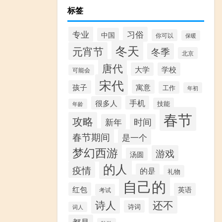
标签
专业
习俗
中国
你可以
保暖
冬天
元宵节
冬季
北京
唐代
大学
学校
可能会
宋代
寓意
孩子
工作
年初
手机
很多人
技能
年龄
春节
攻略
新年
时间
春节期间
是一个
梦幻西游
游戏
汤圆
的人
疫情
的是
礼物
自己的
红包
英语
考试
诗人
还不
诗词
词人