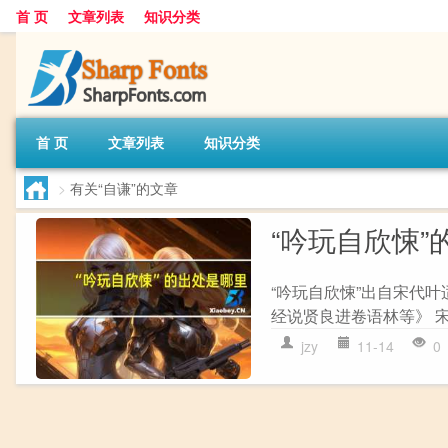
首 页
文章列表
知识分类
首 页
文章列表
知识分类
>
有关“自谦”的文章
“吟玩自欣悚”
“吟玩自欣悚”出自宋代叶
经说贤良进卷语林等》 宋
jzy
11-14
0