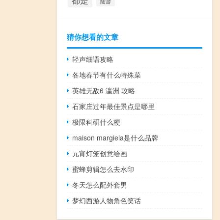
都是
陆游
猜你想看的文章
轻声细语攻略
各地春节有什么特殊菜
英雄无敌6 瀛洲 攻略
石家庄过年最佳景点是哪里
极限科研什么梗
maison margiela是什么品牌
元宵灯笼创意绘画
蜜蜂剪辑怎么去水印
冬天怎么配外套男
梦幻西游人物角色笑话