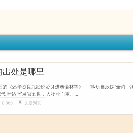
的出处是哪里
适的《还华贤良九经说贤良进卷语林等》。 “吟玩自欣悚”全诗 
代 叶适 华君官五世，人物朴而重。...
889
文章列表