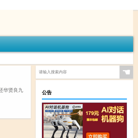
☚
《还华贤良九
公告