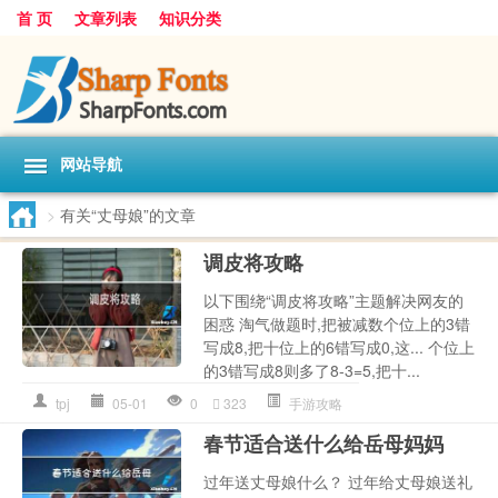
首 页
文章列表
知识分类
网站导航
>
有关“丈母娘”的文章
调皮将攻略
以下围绕“调皮将攻略”主题解决网友的
困惑 淘气做题时,把被减数个位上的3错
写成8,把十位上的6错写成0,这... 个位上
的3错写成8则多了8-3=5,把十...
tpj
05-01
0
323
手游攻略
春节适合送什么给岳母妈妈
过年送丈母娘什么？ 过年给丈母娘送礼