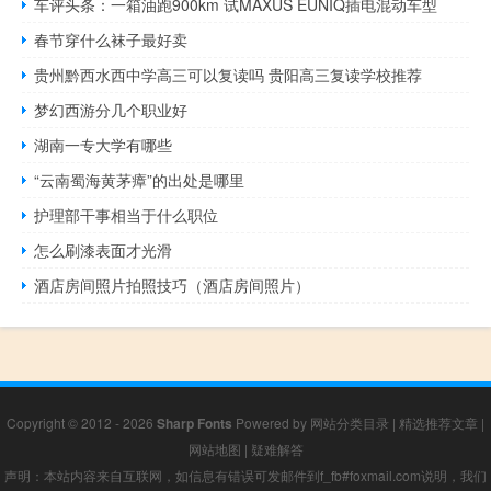
车评头条：一箱油跑900km 试MAXUS EUNIQ插电混动车型
春节穿什么袜子最好卖
贵州黔西水西中学高三可以复读吗 贵阳高三复读学校推荐
梦幻西游分几个职业好
湖南一专大学有哪些
“云南蜀海黄茅瘴”的出处是哪里
护理部干事相当于什么职位
怎么刷漆表面才光滑
酒店房间照片拍照技巧（酒店房间照片）
Copyright © 2012 - 2026
Sharp Fonts
Powered by
网站分类目录
|
精选推荐文章
|
网站地图
|
疑难解答
声明：本站内容来自互联网，如信息有错误可发邮件到f_fb#foxmail.com说明，我们