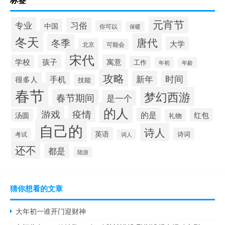
元宵节
专业
习俗
中国
你可以
保暖
冬天
唐代
冬季
大学
北京
可能会
宋代
寓意
学校
孩子
工作
年初
年龄
攻略
新年
时间
手机
很多人
技能
春节
梦幻西游
春节期间
是一个
的人
疫情
游戏
的是
红包
汤圆
礼物
自己的
诗人
英语
诗词
考试
词人
还不
都是
陆游
猜你想看的文章
大年初一谁开门迎财神