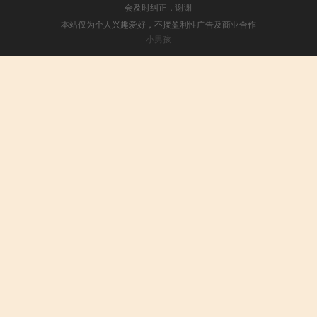
会及时纠正，谢谢
本站仅为个人兴趣爱好，不接盈利性广告及商业合作
小男孩