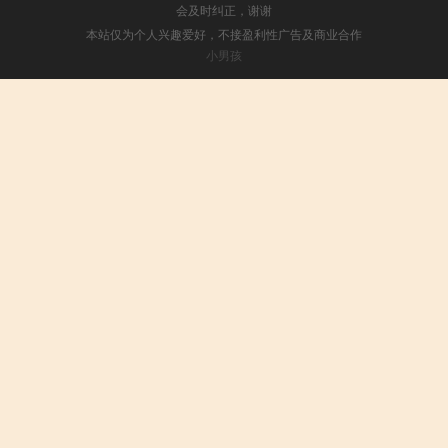
会及时纠正，谢谢
本站仅为个人兴趣爱好，不接盈利性广告及商业合作
小男孩