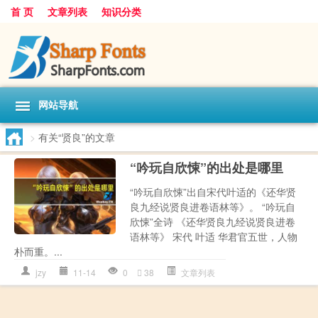
首 页
文章列表
知识分类
网站导航
>
有关“贤良”的文章
“吟玩自欣悚”的出处是哪里
“吟玩自欣悚”出自宋代叶适的《还华贤
良九经说贤良进卷语林等》。 “吟玩自
欣悚”全诗 《还华贤良九经说贤良进卷
语林等》 宋代 叶适 华君官五世，人物
朴而重。...
jzy
11-14
0
38
文章列表