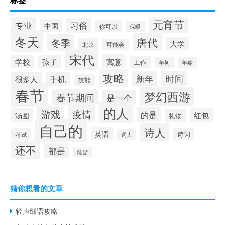
元宵节
专业
习俗
中国
你可以
保暖
冬天
唐代
冬季
大学
北京
可能会
宋代
寓意
学校
孩子
工作
年初
年龄
攻略
新年
时间
手机
很多人
技能
春节
梦幻西游
春节期间
是一个
的人
疫情
游戏
的是
红包
汤圆
礼物
自己的
诗人
英语
诗词
考试
词人
还不
都是
陆游
猜你想看的文章
轻声细语攻略