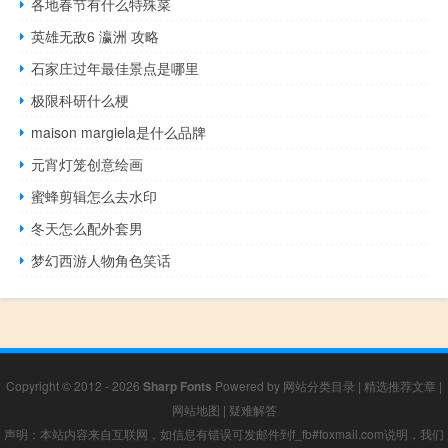
各地春节有什么特殊菜
英雄无敌6 瀛洲 攻略
石家庄过年最佳景点是哪里
极限科研什么梗
maison margiela是什么品牌
元宵灯笼创意绘画
蜜蜂剪辑怎么去水印
冬天怎么配外套男
梦幻西游人物角色笑话
Copyright © 2012 - 2026
Sharp Fonts
Powered by
网站分类目录
|
精选推荐文章
|
网站地图
|
疑难解答
声明：本站内容来自互联网，如信息有错误可发邮件到f_fb#foxmail.com说明，我们