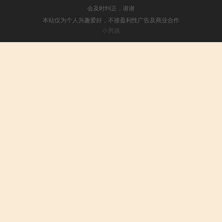
会及时纠正，谢谢
本站仅为个人兴趣爱好，不接盈利性广告及商业合作
小男孩