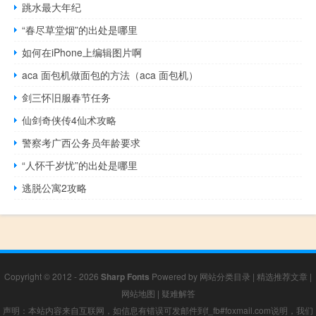
跳水最大年纪
“春尽草堂烟”的出处是哪里
如何在iPhone上编辑图片啊
aca 面包机做面包的方法（aca 面包机）
剑三怀旧服春节任务
仙剑奇侠传4仙术攻略
警察考广西公务员年龄要求
“人怀千岁忧”的出处是哪里
逃脱公寓2攻略
Copyright © 2012 - 2026
Sharp Fonts
Powered by
网站分类目录
|
精选推荐文章
|
网站地图
|
疑难解答
声明：本站内容来自互联网，如信息有错误可发邮件到f_fb#foxmail.com说明，我们