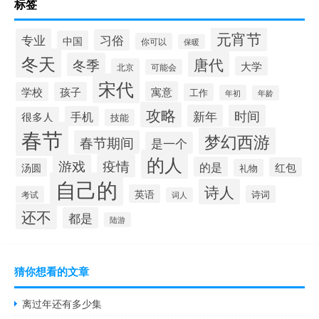
标签
元宵节
专业
习俗
中国
你可以
保暖
冬天
唐代
冬季
大学
北京
可能会
宋代
寓意
学校
孩子
工作
年初
年龄
攻略
新年
时间
手机
很多人
技能
春节
梦幻西游
春节期间
是一个
的人
疫情
游戏
的是
红包
汤圆
礼物
自己的
诗人
英语
诗词
考试
词人
还不
都是
陆游
猜你想看的文章
离过年还有多少集