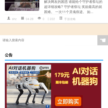
解决网友的困惑 谁能给个守护者祭坛的
超详细攻略? 守护者祭坛 奖励最高的就
困难。 一次11个灵魂痕迹。 如...
shz
04-28
0
222
手游攻略
☚
公告