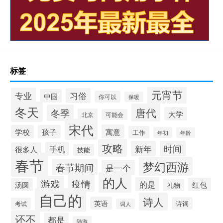
标签
元宵节
专业
习俗
中国
你可以
保暖
冬天
唐代
冬季
大学
北京
可能会
宋代
寓意
学校
孩子
工作
年初
年龄
攻略
新年
时间
手机
很多人
技能
春节
梦幻西游
春节期间
是一个
的人
疫情
游戏
的是
红包
汤圆
礼物
自己的
诗人
英语
诗词
考试
词人
还不
都是
陆游