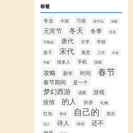
标签
专业
习俗
中国
你可以
保暖
冬天
元宵节
冬季
北京
唐代
大学
学校
可能会
宋代
寓意
孩子
工作
年初
手机
很多人
技能
年龄
春节
攻略
新年
时间
春节期间
是一个
梦幻西游
游戏
汤圆
的人
疫情
的是
礼物
自己的
红包
英语
考试
诗人
还不
诗词
词人