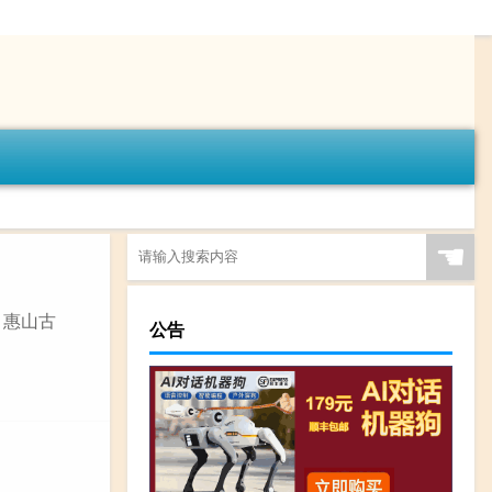
☚
，惠山古
公告