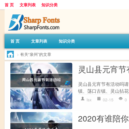
首 页
文章列表
知识分类
首 页
文章列表
知识分类
>
有关“泉州”的文章
灵山县元宵节
灵山县元宵节有活动吗请
镇、荡口古镇、灵山拈花
lsx
02-15
0
2020有谁陪