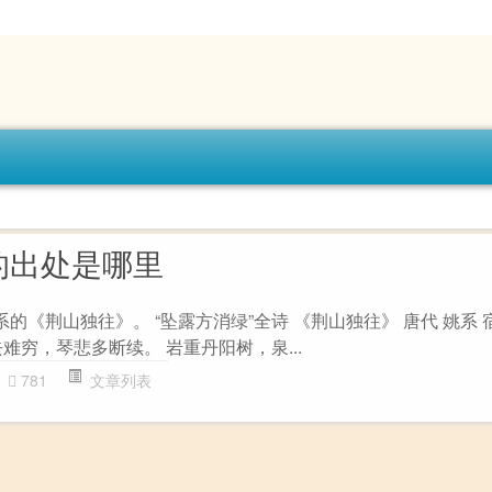
的出处是哪里
系的《荆山独往》。 “坠露方消绿”全诗 《荆山独往》 唐代 姚系 
难穷，琴悲多断续。 岩重丹阳树，泉...
781
文章列表