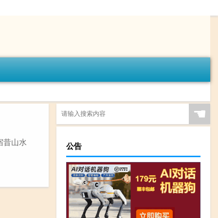
☚
宿昔山水
公告