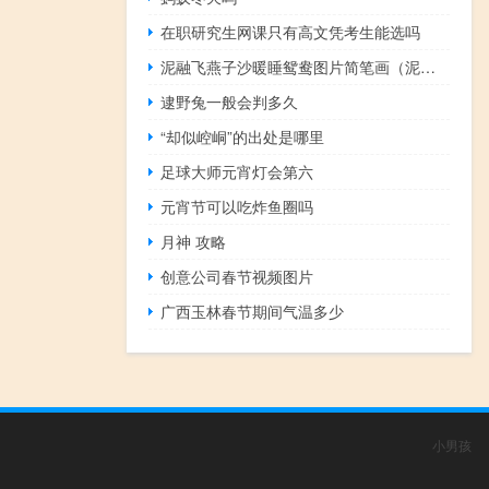
在职研究生网课只有高文凭考生能选吗
泥融飞燕子沙暖睡鸳鸯图片简笔画（泥融飞燕子沙暖睡鸳鸯图片）
逮野兔一般会判多久
“却似崆峒”的出处是哪里
足球大师元宵灯会第六
元宵节可以吃炸鱼圈吗
月神 攻略
创意公司春节视频图片
广西玉林春节期间气温多少
小男孩