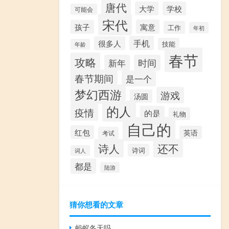
唐代
大学
学校
可能会
宋代
寓意
孩子
工作
年初
手机
很多人
技能
年龄
春节
攻略
新年
时间
春节期间
是一个
梦幻西游
游戏
汤圆
的人
疫情
的是
礼物
自己的
红包
英语
考试
诗人
还不
诗词
词人
都是
陆游
猜你想看的文章
蚂蚁冬天吗