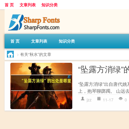
首 页
文章列表
知识分类
首 页
文章列表
知识分类
>
有关“秋水”的文章
“坠露方消绿”
“坠露方消绿”出自唐代姚
上，抱琴聊踯躅。 山远去
jzz
11-17
0