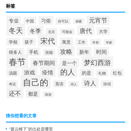
标签
元宵节
专业
习俗
中国
你可以
保暖
冬天
唐代
冬季
大学
北京
可能会
宋代
寓意
学校
孩子
工作
年初
年龄
攻略
新年
时间
手机
很多人
技能
春节
梦幻西游
春节期间
是一个
的人
疫情
游戏
的是
红包
汤圆
礼物
自己的
诗人
英语
诗词
考试
词人
还不
都是
陆游
猜你想看的文章
“拨云峰下”的出处是哪里