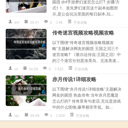
困惑 dnf手游梦幻迷宫怎么打? 步骤/方
式1 1、首先梦幻迷宫这个副本如图所
示,是公会玩法里面的每日副本,玩...
dnf
05-01
0
49
手游攻略
传奇迷宫视频攻略视频攻略
以下围绕“传奇迷宫视频攻略视频攻
略”主题解决网友的困惑 王国之泪三个
迷宫攻略? 《塞尔达传说:王国之泪》中
的三个迷宫分别是洛美岛、北洛美迷...
crl
04-29
0
522
手游攻略
赤月传说1详细攻略
以下围绕“赤月传说1详细攻略”主题解决
网友的困惑 热血传奇:当年赤月恶魔是
怎么打的? 传奇里有句老话,无论是游戏
中的什么怪物,爆率都非常低。如...
cyc
04-29
0
239
手游攻略