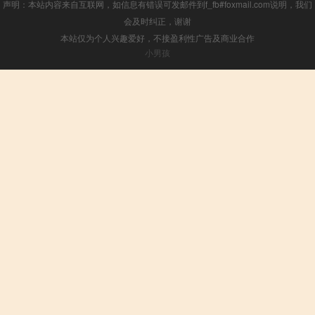
声明：本站内容来自互联网，如信息有错误可发邮件到f_fb#foxmail.com说明，我们
会及时纠正，谢谢
本站仅为个人兴趣爱好，不接盈利性广告及商业合作
小男孩