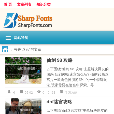
首 页
文章列表
知识分类
网站导航
>
有关“迷宫”的文章
仙剑 98 攻略
以下围绕“仙剑 98 攻略”主题解决网友的
困惑 仙剑98版迷宫怎么玩? 仙剑98版迷
宫是一款角色扮演游戏中的一个特殊玩
法,玩家需要在迷宫中探索、寻...
xj
05-02
0
133
手游攻略
dnf迷宫攻略
以下围绕“dnf迷宫攻略”主题解决网友的