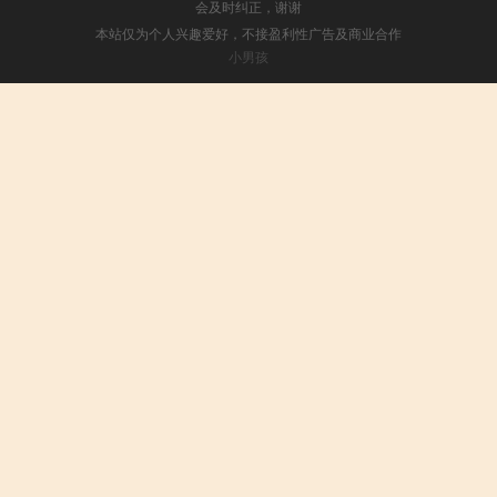
会及时纠正，谢谢
本站仅为个人兴趣爱好，不接盈利性广告及商业合作
小男孩