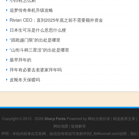
追梦传奇单机升级攻略
Rivian CEO：直到2025年底之前不需要额外资金
日本生可乐是什么意思什么梗
“踉跄越门限”的出处是哪里
“山衔斗柄三星没”的出处是哪里
最早拜年的
拜年有必要去老婆家拜年吗
皮靴冬天保暖吗
Copyright © 2012 - 2026
Sharp Fonts
Powered by
网站分类目录
|
精选推荐文章
|
网站地图
|
疑难解答
声明：本站内容来自互联网，如信息有错误可发邮件到f_fb#foxmail.com说明，我们