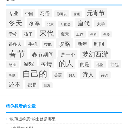
元宵节
专业
习俗
中国
你可以
保暖
冬天
唐代
冬季
大学
北京
可能会
宋代
寓意
学校
孩子
工作
年初
年龄
攻略
新年
时间
手机
很多人
技能
春节
梦幻西游
春节期间
是一个
的人
疫情
游戏
的是
红包
汤圆
礼物
自己的
诗人
英语
诗词
考试
词人
还不
都是
陆游
猜你想看的文章
“味薄成抱恶”的出处是哪里
小白鞋怎么刷