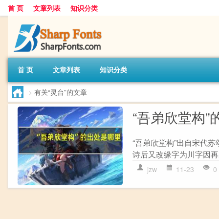
首 页
文章列表
知识分类
首 页
文章列表
知识分类
>
有关“灵台”的文章
“吾弟欣堂构”
“吾弟欣堂构”出自宋代苏
诗后又改缘字为川字因再次
jzw
11-23
0