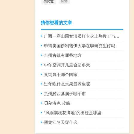
都是
陆游
猜你想看的文章
广西一座山因女演员打卡火上热搜！当地紧急提醒 到底什么情况呢
申请美国伊利诺伊大学在职研究生好吗
台州古镇有哪些地方
中午空调开几度合适冬天
戛纳属于哪个国家
过年吃什么水果最养生呢
贵州黔西县属于哪个市
贝尔洛克 攻略
“风雨满枝花满地”的出处是哪里
黑龙江冬天穿什么