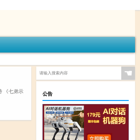
☚
诗 《七弟示
公告