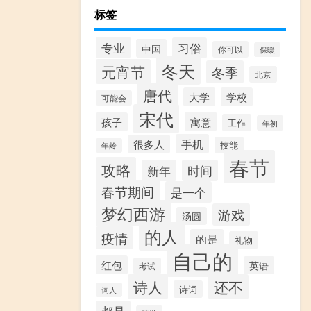
标签
专业
习俗
中国
你可以
保暖
冬天
元宵节
冬季
北京
唐代
大学
学校
可能会
宋代
寓意
孩子
工作
年初
手机
很多人
技能
年龄
春节
攻略
新年
时间
春节期间
是一个
梦幻西游
游戏
汤圆
的人
疫情
的是
礼物
自己的
红包
英语
考试
诗人
还不
诗词
词人