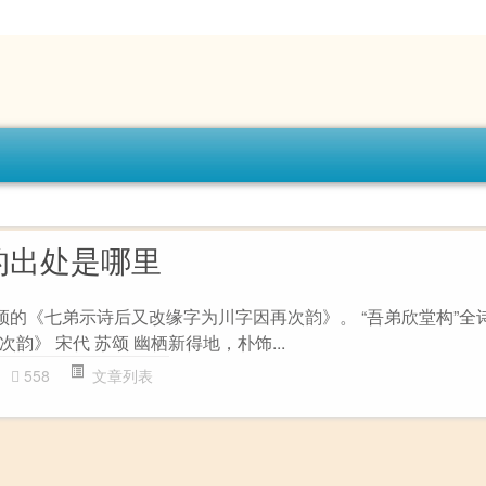
的出处是哪里
颂的《七弟示诗后又改缘字为川字因再次韵》。 “吾弟欣堂构”全
韵》 宋代 苏颂 幽栖新得地，朴饰...
558
文章列表