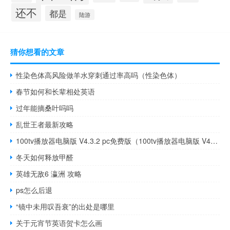
还不
都是
陆游
猜你想看的文章
性染色体高风险做羊水穿刺通过率高吗（性染色体）
春节如何和长辈相处英语
过年能摘桑叶吗吗
乱世王者最新攻略
100tv播放器电脑版 V4.3.2 pc免费版（100tv播放器电脑版 V4.3.2 pc免费版功能简介）
冬天如何释放甲醛
英雄无敌6 瀛洲 攻略
ps怎么后退
“镜中未用叹吾衰”的出处是哪里
关于元宵节英语贺卡怎么画