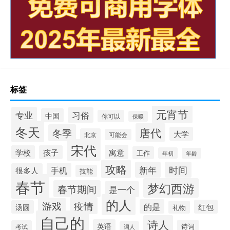
标签
元宵节
专业
习俗
中国
你可以
保暖
冬天
唐代
冬季
大学
北京
可能会
宋代
寓意
学校
孩子
工作
年初
年龄
攻略
新年
时间
手机
很多人
技能
春节
梦幻西游
春节期间
是一个
的人
疫情
游戏
的是
红包
汤圆
礼物
自己的
诗人
英语
诗词
考试
词人