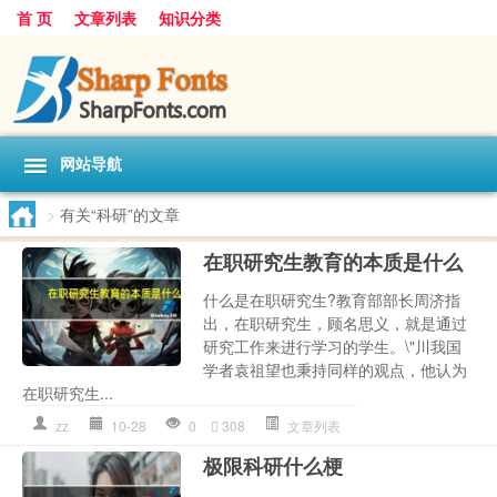
首 页
文章列表
知识分类
网站导航
>
有关“科研”的文章
在职研究生教育的本质是什么
什么是在职研究生?教育部部长周济指
出，在职研究生，顾名思义，就是通过
研究工作来进行学习的学生。\"川我国
学者袁祖望也秉持同样的观点，他认为
在职研究生...
zz
10-28
0
308
文章列表
极限科研什么梗