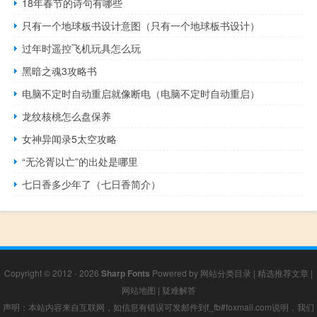
18年春节的诗句有哪些
只有一个地球板书设计意图（只有一个地球板书设计）
过年时遥控飞机玩具怎么玩
黑暗之魂3攻略书
电脑不定时自动重启就像断电（电脑不定时自动重启）
龙纹核桃怎么盘保养
女神异闻录5太空攻略
“无沦胥以亡”的出处是哪里
七日香多少年了（七日香简介）
Copyright © 2012 - 2026
Sharp Fonts
Powered by
网站分类目录
|
精选推荐文章
|
网站地图
|
疑难解答
声明：本站内容来自互联网，如信息有错误可发邮件到f_fb#foxmail.com说明，我们