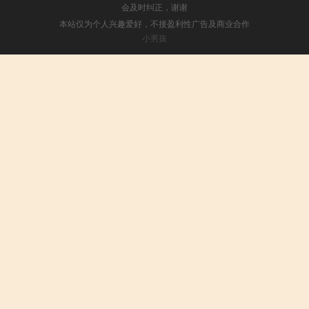
会及时纠正，谢谢
本站仅为个人兴趣爱好，不接盈利性广告及商业合作
小男孩