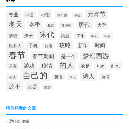
元宵节
专业
习俗
中国
你可以
保暖
冬天
唐代
冬季
大学
北京
可能会
宋代
寓意
学校
孩子
工作
年初
年龄
攻略
新年
时间
手机
很多人
技能
春节
梦幻西游
春节期间
是一个
的人
疫情
游戏
的是
红包
汤圆
礼物
自己的
诗人
英语
诗词
考试
词人
还不
都是
陆游
猜你想看的文章
远征ol 攻略