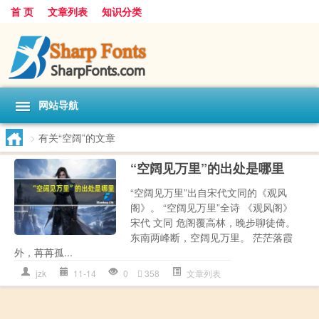
首 页
文章列表
知识分类
网站导航
>
有关“空阔”的文章
“空阔见万里”的出处是哪里
“空阔见万里”出自宋代文同的《观风
阁》。 “空阔见万里”全诗 《观风阁》
宋代 文同 危阁覆高林，晚步聊徒倚。
东南两峰断，空阔见万里。 茫茫落霞
外，苒苒孤...
jzk
11-14
0
358
文章列表