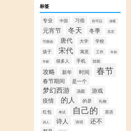
标签
专业
习俗
中国
你可以
保暖
冬天
元宵节
冬季
北京
唐代
大学
学校
可能会
宋代
寓意
孩子
工作
年初
手机
很多人
技能
年龄
春节
攻略
新年
时间
春节期间
是一个
梦幻西游
游戏
汤圆
的人
疫情
的是
礼物
自己的
红包
英语
考试
诗人
还不
诗词
词人