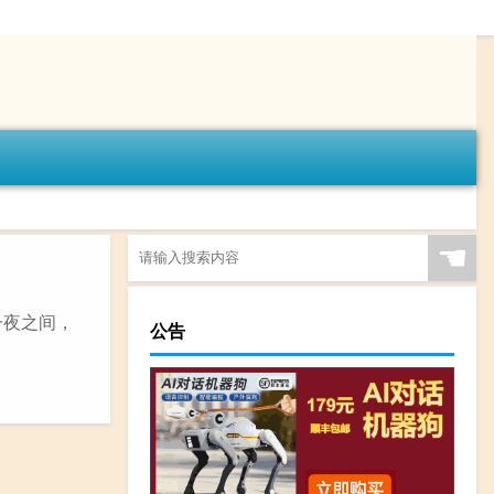
☚
一夜之间，
公告