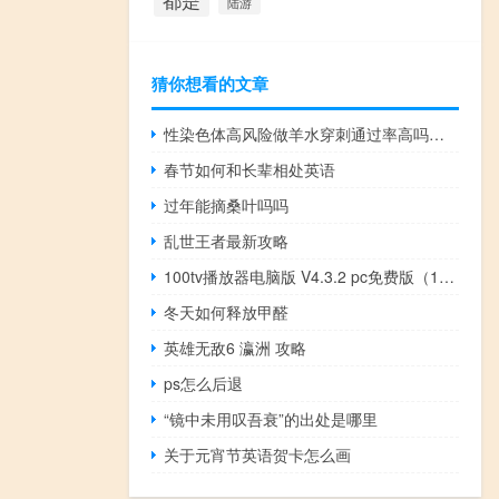
都是
陆游
猜你想看的文章
性染色体高风险做羊水穿刺通过率高吗（性染色体）
春节如何和长辈相处英语
过年能摘桑叶吗吗
乱世王者最新攻略
100tv播放器电脑版 V4.3.2 pc免费版（100tv播放器电脑版 V4.3.2 pc免费版功能简介）
冬天如何释放甲醛
英雄无敌6 瀛洲 攻略
ps怎么后退
“镜中未用叹吾衰”的出处是哪里
关于元宵节英语贺卡怎么画