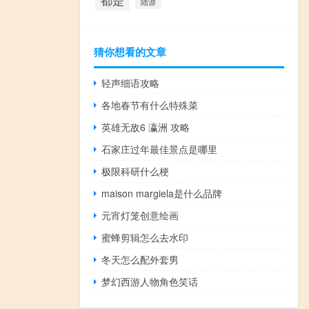
都是
陆游
猜你想看的文章
轻声细语攻略
各地春节有什么特殊菜
英雄无敌6 瀛洲 攻略
石家庄过年最佳景点是哪里
极限科研什么梗
maison margiela是什么品牌
元宵灯笼创意绘画
蜜蜂剪辑怎么去水印
冬天怎么配外套男
梦幻西游人物角色笑话