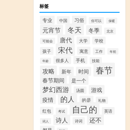
标签
专业
习俗
中国
你可以
保暖
冬天
元宵节
冬季
北京
唐代
大学
学校
可能会
宋代
寓意
孩子
工作
年初
手机
很多人
技能
年龄
春节
攻略
新年
时间
春节期间
是一个
梦幻西游
游戏
汤圆
的人
疫情
的是
礼物
自己的
红包
英语
考试
诗人
还不
诗词
词人