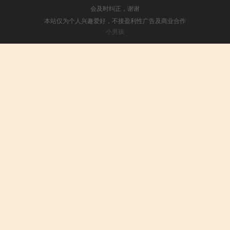
会及时纠正，谢谢
本站仅为个人兴趣爱好，不接盈利性广告及商业合作
小男孩