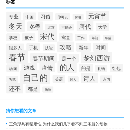
标签
元宵节
专业
习俗
中国
你可以
保暖
冬天
唐代
冬季
大学
北京
可能会
宋代
寓意
学校
孩子
工作
年初
年龄
攻略
新年
时间
手机
很多人
技能
春节
梦幻西游
春节期间
是一个
的人
疫情
游戏
的是
红包
汤圆
礼物
自己的
诗人
英语
诗词
考试
词人
还不
都是
陆游
猜你想看的文章
三角形具有稳定性 为什么我们几乎看不到三条腿的动物