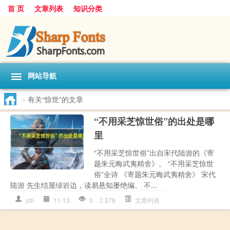
首 页
文章列表
知识分类
网站导航
>
有关“惊世”的文章
“不用采芝惊世俗”的出处是哪
里
“不用采芝惊世俗”出自宋代陆游的《寄
题朱元晦武夷精舍》。 “不用采芝惊世
俗”全诗 《寄题朱元晦武夷精舍》 宋代
陆游 先生结屋绿岩边，读易悬知屡绝编。 不...
jzb
11-13
0
378
文章列表