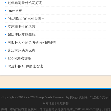
过年送对象什么花好呢
ixs什么梗
“金塘瑞溢”的出处是哪里
立志重要性的名言
超级舰队攻略战舰
有四种人不适合考研分别是哪类
床没有床头怎么办
apollo游戏攻略
黑虎虾的10种最佳吃法
Copyright © 2012 - 2026
Sharp Fonts
Powered by
网站分类目录
|
精选推荐文章
|
网站地图
|
疑难解答
声明：本站内容来自互联网，如信息有错误可发邮件到f_fb#foxmail.com说明，我们