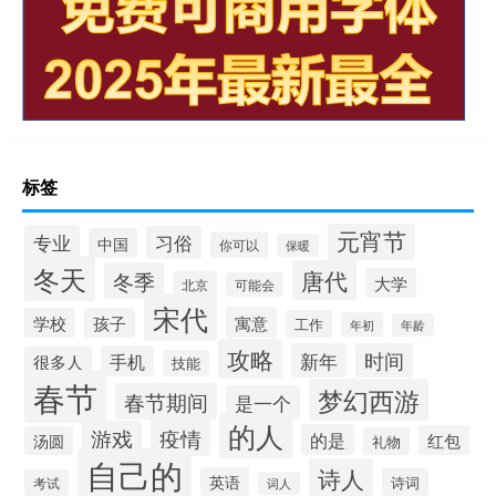
标签
元宵节
专业
习俗
中国
你可以
保暖
冬天
唐代
冬季
大学
北京
可能会
宋代
寓意
学校
孩子
工作
年初
年龄
攻略
新年
时间
手机
很多人
技能
春节
梦幻西游
春节期间
是一个
的人
疫情
游戏
的是
红包
汤圆
礼物
自己的
诗人
英语
诗词
考试
词人