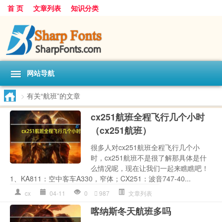
首 页
文章列表
知识分类
网站导航
>
有关“航班”的文章
cx251航班全程飞行几个小时
（cx251航班）
很多人对cx251航班全程飞行几个小
时，cx251航班不是很了解那具体是什
么情况呢，现在让我们一起来瞧瞧吧！
1、KA811：空中客车A330，窄体；CX251：波音747-40...
cx
04-11
0
987
文章列表
喀纳斯冬天航班多吗