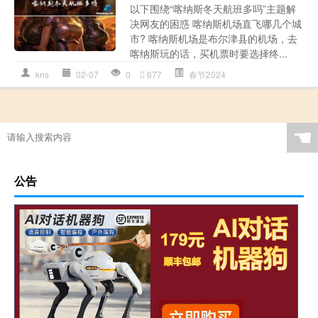
以下围绕“喀纳斯冬天航班多吗”主题解
决网友的困惑 喀纳斯机场直飞哪几个城
市? 喀纳斯机场是布尔津县的机场，去
喀纳斯玩的话，买机票时要选择终...
kns
02-07
0
677
春节2024
☚
公告