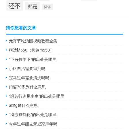
还不
都是
陆游
猜你想看的文章
元宵节吃汤圆视频教程全集
柯达M550（柯达m550）
“下有牧羊下”的出处是哪里
小区自治需要审批吗
宝马过年需要清洗吗吗
门窗70系列什么意思
“绿苔行迹见尘生”的出处是哪里
a跟g是什么意思
“凄凉孤鹤化”的出处是哪里
今年过年能去亲戚家拜年吗