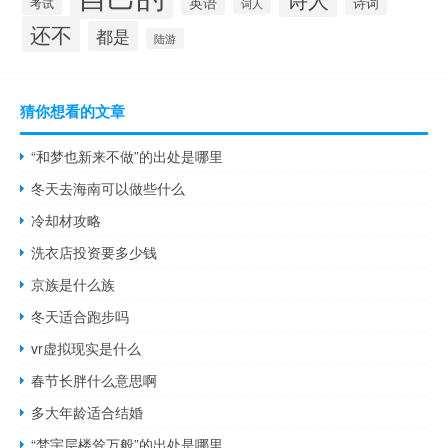
英语
诗词
考试
词人
还不
都是
陆游
猜你想看的文章
“和梦也新来不做”的出处是哪里
冬天去海南可以做些什么
冷却材攻略
洗衣店投资要多少钱
京族是什么族
冬天适合跑步吗
vr虚拟现实是什么
春节长胖什么意思啊
多大年龄适合结婚
“梵宇层楼耸万般”的出处是哪里