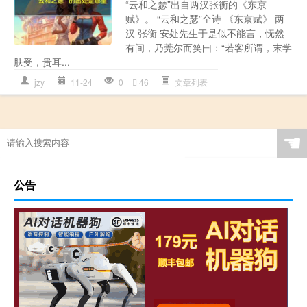
“云和之瑟”出自两汉张衡的《东京
赋》。 “云和之瑟”全诗 《东京赋》 两
汉 张衡 安处先生于是似不能言，怃然
有间，乃莞尔而笑曰：“若客所谓，末学
肤受，贵耳...
jzy
11-24
0
46
文章列表
☚
公告