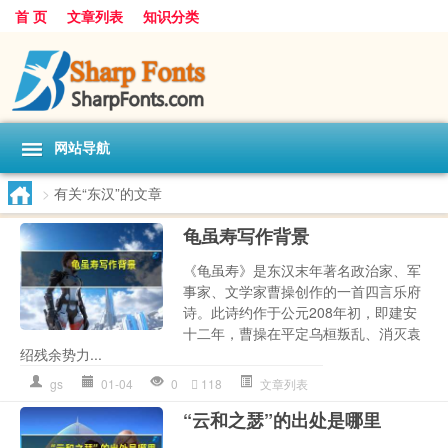
首 页
文章列表
知识分类
网站导航
>
有关“东汉”的文章
龟虽寿写作背景
《龟虽寿》是东汉末年著名政治家、军
事家、文学家曹操创作的一首四言乐府
诗。此诗约作于公元208年初，即建安
十二年，曹操在平定乌桓叛乱、消灭袁
绍残余势力...
gs
01-04
0
118
文章列表
“云和之瑟”的出处是哪里