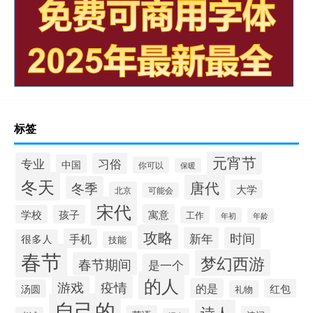
标签
元宵节
专业
习俗
中国
你可以
保暖
冬天
唐代
冬季
大学
北京
可能会
宋代
寓意
学校
孩子
工作
年初
年龄
攻略
新年
时间
手机
很多人
技能
春节
梦幻西游
春节期间
是一个
的人
疫情
游戏
的是
红包
汤圆
礼物
自己的
诗人