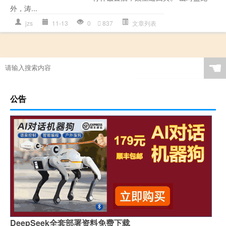
外，涛...
jzs
11-13
0
837
文章列表
☚
公告
DeepSeek全套部署资料免费下载