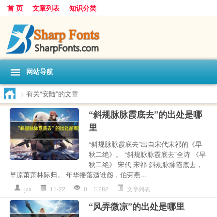
首 页
文章列表
知识分类
网站导航
>
有关“安陆”的文章
“斜规脉脉霞底去”的出处是哪
里
“斜规脉脉霞底去”出自宋代宋祁的《早
秋二绝》。 “斜规脉脉霞底去”全诗 《早
秋二绝》 宋代 宋祁 斜规脉脉霞底去，
早凉萧萧林际归。 年华摇落适谁怨，伯劳燕...
jzx
11-22
0
282
文章列表
“风弄微凉”的出处是哪里