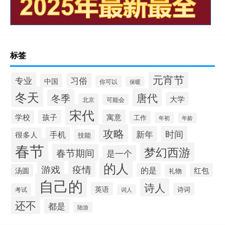
标签
元宵节
专业
习俗
中国
你可以
保暖
冬天
唐代
冬季
大学
北京
可能会
宋代
寓意
学校
孩子
工作
年初
年龄
攻略
新年
时间
手机
很多人
技能
春节
梦幻西游
春节期间
是一个
的人
疫情
游戏
的是
红包
汤圆
礼物
自己的
诗人
英语
诗词
考试
词人
还不
都是
陆游