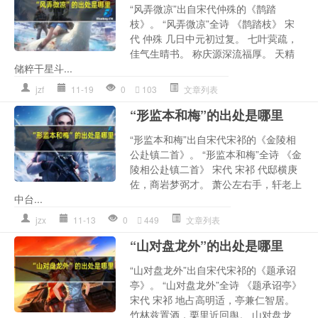
“风弄微凉”出自宋代仲殊的《鹊踏
枝》。 “风弄微凉”全诗 《鹊踏枝》 宋
代 仲殊 几日中元初过复。 七叶蓂疏，
佳气生晴书。 称庆源深流福厚。 天精
储粹干星斗...
jzf
11-19
0
103
文章列表
“形监本和梅”的出处是哪里
“形监本和梅”出自宋代宋祁的《金陵相
公赴镇二首》。 “形监本和梅”全诗 《金
陵相公赴镇二首》 宋代 宋祁 代邸横庚
佐，商岩梦弼才。 萧公左右手，轩老上
中台...
jzx
11-13
0
449
文章列表
“山对盘龙外”的出处是哪里
“山对盘龙外”出自宋代宋祁的《题承诏
亭》。 “山对盘龙外”全诗 《题承诏亭》
宋代 宋祁 地占高明适，亭兼仁智居。
竹林兹置酒，栗里近回舆。 山对盘龙