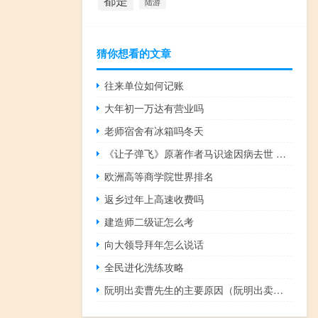
都是
陆游
猜你想看的文章
往来单位如何记账
大年初一万达有营业吗
老师宿舍有冰箱吗冬天
《让子弹飞》原著作者马识途因病去世 享年110岁 到底什么情况呢
欧洲高等商学院世界排名
返乡过年上高速收费吗
建造师二级证怎么考
向大领导拜年怎么说话
全民进化洗练攻略
阮明出卖曹先生的主要原因（阮明出卖曹先生的原因）