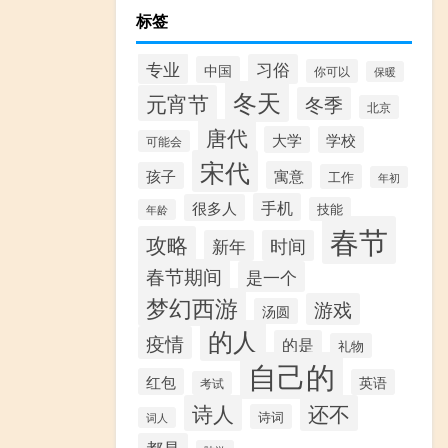
标签
专业
习俗
中国
你可以
保暖
冬天
元宵节
冬季
北京
唐代
大学
学校
可能会
宋代
寓意
孩子
工作
年初
手机
很多人
技能
年龄
春节
攻略
新年
时间
春节期间
是一个
梦幻西游
游戏
汤圆
的人
疫情
的是
礼物
自己的
红包
英语
考试
诗人
还不
诗词
词人