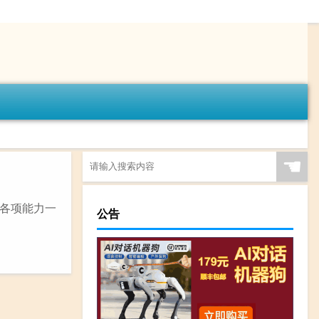
☚
,各项能力一
公告