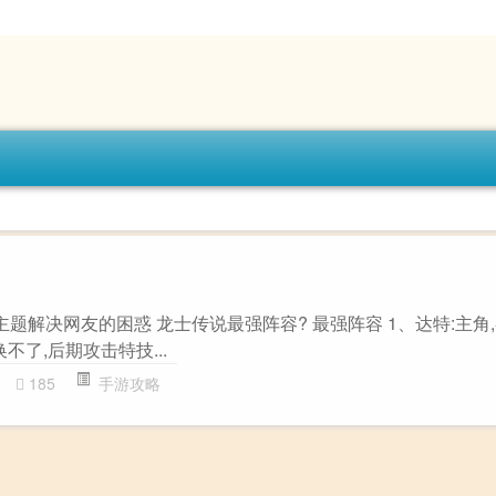
主题解决网友的困惑 龙士传说最强阵容? 最强阵容 1、达特:主角
不了,后期攻击特技...
185
手游攻略